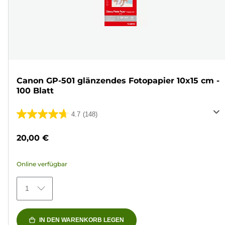
Canon GP-501 glänzendes Fotopapier 10x15 cm -
100 Blatt
4.7
(148)
4.7
von
20,00 €
5
Sternen.
Online verfügbar
148
Bewertungen
1
IN DEN WARENKORB LEGEN