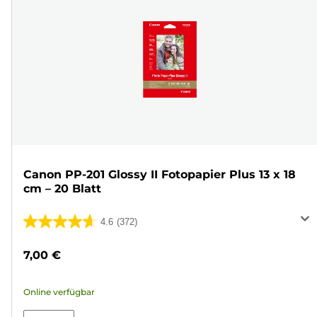
Canon PP-201 Glossy II Fotopapier Plus 13 x 18
cm – 20 Blatt
4.6
(372)
4.6
von
7,00 €
5
Sternen.
Online verfügbar
372
Bewertungen