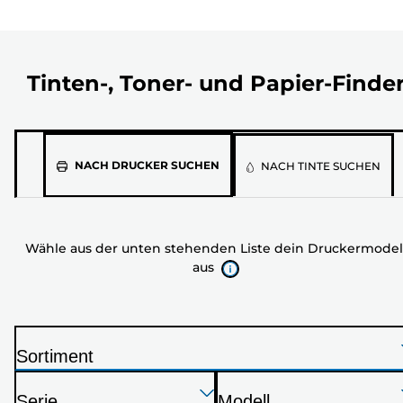
Tinten-, Toner- und Papier-Finde
Wähle
NACH DRUCKER SUCHEN
NACH TINTE SUCHEN
aus
der
unten
Wähle aus der unten stehenden Liste dein Druckermodel
stehenden
aus
Liste
dein
Druckermodell
aus
Sortiment
D
Drücken
Drücken
Drücken
r
Serie
Modell