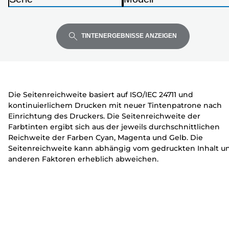
Sie
Sie
Sie
u
D
D
die
die
die
c
r
r
Eingabetaste,
Eingabetaste,
Eingabetaste,
k
u
u
TINTENERGEBNISSE ANZEIGEN
um
um
um
e
c
c
zu
zu
zu
r
k
k
erweitern
erweitern
erweitern
e
e
r
r
Die Seitenreichweite basiert auf ISO/IEC 24711 und
kontinuierlichem Drucken mit neuer Tintenpatrone nach
Einrichtung des Druckers. Die Seitenreichweite der
Farbtinten ergibt sich aus der jeweils durchschnittlichen
Reichweite der Farben Cyan, Magenta und Gelb. Die
Seitenreichweite kann abhängig vom gedruckten Inhalt u
anderen Faktoren erheblich abweichen.