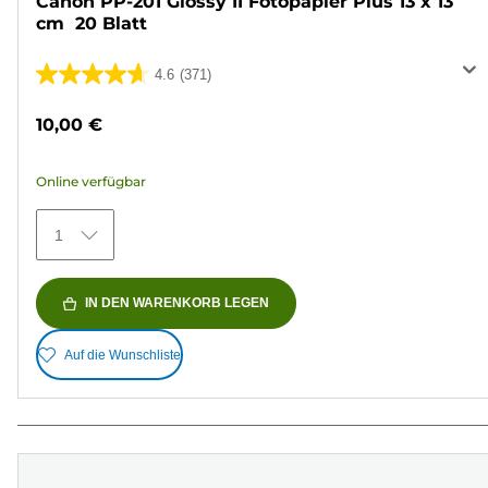
Canon PP-201 Glossy II Fotopapier Plus 13 x 13
cm  20 Blatt
4.6
(371)
4.6
von
10,00 €
5
Sternen.
Online verfügbar
371
Bewertungen
1
IN DEN WARENKORB LEGEN
Auf die Wunschliste