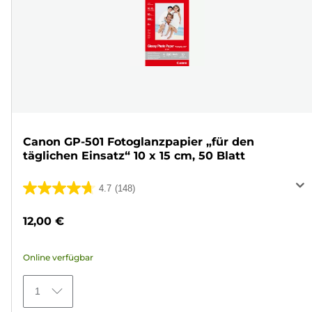
Canon GP-501 Fotoglanzpapier „für den
täglichen Einsatz“ 10 x 15 cm, 50 Blatt
4.7
(148)
4.7
von
12,00 €
5
Sternen.
Online verfügbar
148
Bewertungen
1