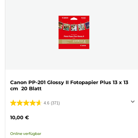
Canon PP-201 Glossy II Fotopapier Plus 13 x 13
cm  20 Blatt
4.6
(371)
4.6
von
10,00 €
5
Sternen.
Online verfügbar
371