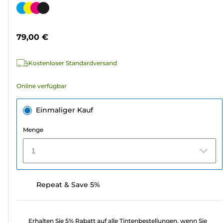
von
Farbpatrone
5
Sternen.
79,00 €
1576
Bewertungen
Kostenloser Standardversand
Online verfügbar
Einmaliger Kauf
Menge
1
Repeat & Save 5%
Erhalten Sie 5% Rabatt auf alle Tintenbestellungen, wenn Sie