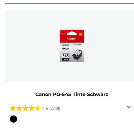
Canon PG-545 Tinte Schwarz
4.6
(2249)
4.6
von
Farbpatrone
5
Sternen.