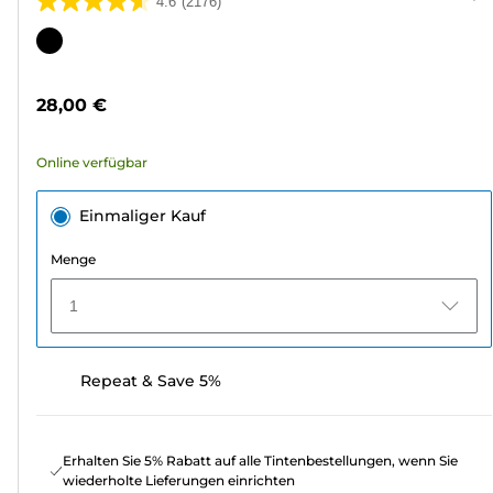
4.6
(2176)
4.6
von
Farbpatrone
5
Sternen.
28,00 €
2176
Bewertungen
Online verfügbar
Einmaliger Kauf
Menge
1
Repeat & Save 5%
Erhalten Sie 5% Rabatt auf alle Tintenbestellungen, wenn Sie
wiederholte Lieferungen einrichten