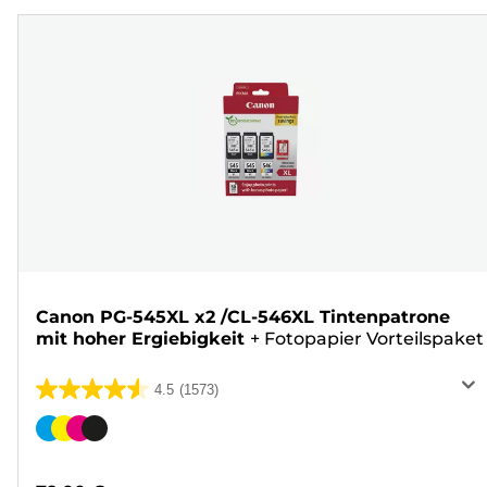
Canon PG-545XL x2 /CL-546XL Tintenpatrone
mit hoher Ergiebigkeit
+
Fotopapier Vorteilspaket
4.5
(1573)
4.5
von
Farbpatrone
5
Sternen.