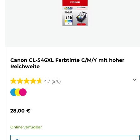
Canon CL-546XL Farbtinte C/M/Y mit hoher
Reichweite
4.7
(576)
4.7
von
Farbpatrone
5
Sternen.
28,00 €
576
Bewertungen
Online verfügbar