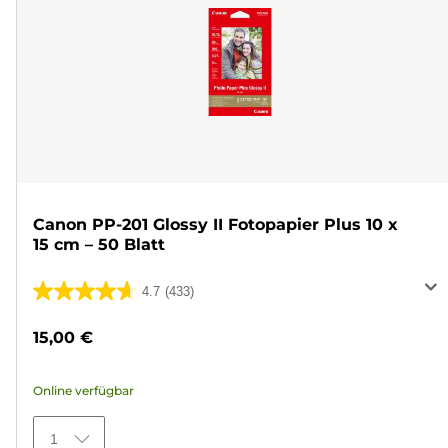
Canon PP-201 Glossy II Fotopapier Plus 10 x
15 cm – 50 Blatt
4.7
(433)
4.7
von
15,00 €
5
Sternen.
Online verfügbar
433
Bewertungen
1