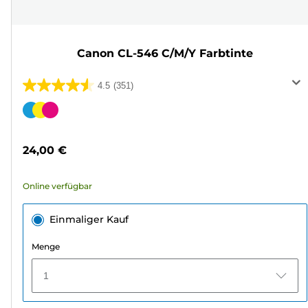
Canon CL-546 C/M/Y Farbtinte
4.5
(351)
4.5
von
Farbpatrone
5
Sternen.
24,00 €
351
Bewertungen
Online verfügbar
Einmaliger Kauf
Menge
1