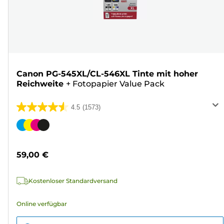
Canon PG-545XL/CL-546XL Tinte mit hoher
Reichweite
+
Fotopapier Value Pack
4.5
(1573)
4.5
von
Farbpatrone
5
Sternen.
59,00 €
1573
Bewertungen
Kostenloser Standardversand
Online verfügbar