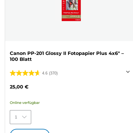
Canon PP-201 Glossy II Fotopapier Plus 4x6" –
100 Blatt
4.6
(370)
4.6
von
25,00 €
5
Sternen.
Online verfügbar
370
Bewertungen
1