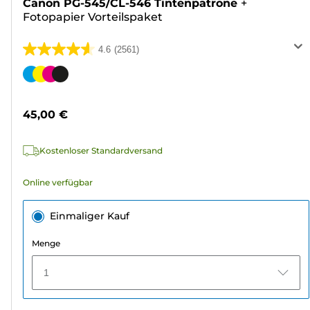
Canon PG-545/CL-546 Tintenpatrone
+
Fotopapier Vorteilspaket
4.6
(2561)
4.6
von
Farbpatrone
5
Sternen.
45,00 €
2561
Bewertungen
Kostenloser Standardversand
Online verfügbar
Einmaliger Kauf
Menge
1