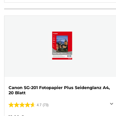
Canon SG-201 Fotopapier Plus Seidenglanz A4,
20 Blatt
4.7
(73)
4.7
von