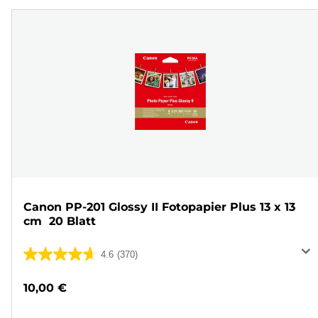
Canon PP-201 Glossy II Fotopapier Plus 13 x 13
cm  20 Blatt
4.6
(370)
4.6
von
10,00 €
5
Sternen.