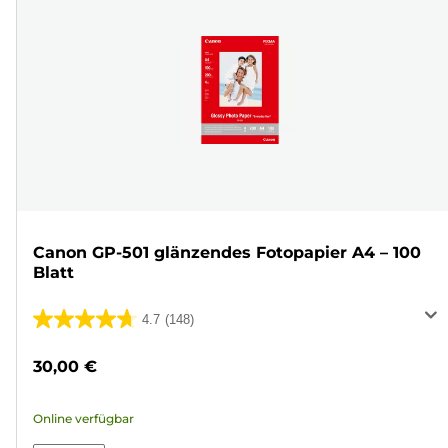
Canon GP-501 glänzendes Fotopapier A4 – 100
Blatt
4.7
(148)
4.7
von
30,00 €
5
Sternen.
Online verfügbar
148