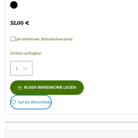
von
Farbpatrone
5
Sternen.
32,00 €
36
Bewertungen
Kostenloser Standardversand
Online verfügbar
1
IN DEN WARENKORB LEGEN
Auf die Wunschliste