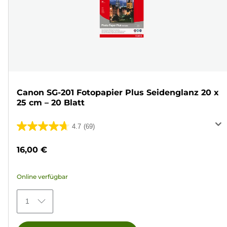
Canon SG-201 Fotopapier Plus Seidenglanz 20 x
25 cm – 20 Blatt
4.7
(69)
4.7
von
16,00 €
5
Sternen.
Online verfügbar
69
Bewertungen
1