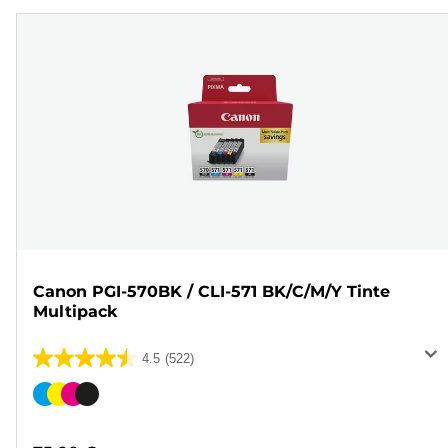
Canon PGI-570BK / CLI-571 BK/C/M/Y Tinte
Multipack
4.5
(522)
4.5
von
Farbpatrone
5
Sternen.