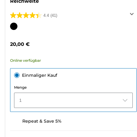
Reichweite
4.4
(41)
4.4
von
Farbpatrone
5
Sternen.
20,00 €
41
Bewertungen
Online verfügbar
Einmaliger Kauf
Menge
1
Repeat & Save 5%