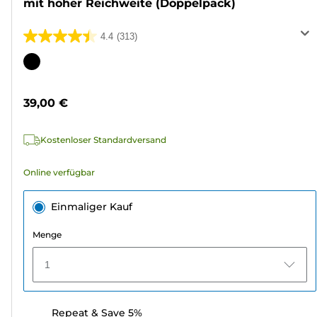
mit hoher Reichweite (Doppelpack)
4.4
(313)
4.4
von
Farbpatrone
5
Sternen.
39,00 €
313
Bewertungen
Kostenloser Standardversand
Online verfügbar
Einmaliger Kauf
Menge
1
Repeat & Save 5%