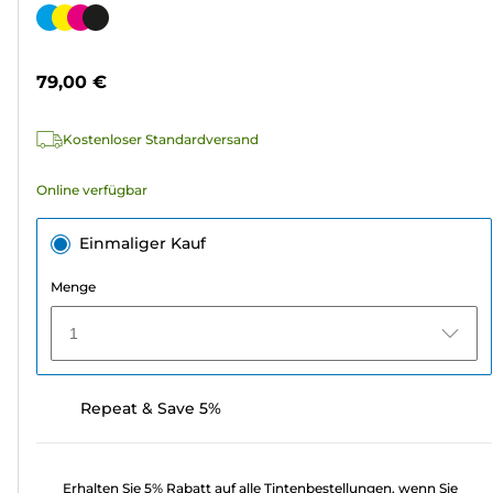
von
Farbpatrone
5
Sternen.
79,00 €
239
Bewertungen
Kostenloser Standardversand
Online verfügbar
Einmaliger Kauf
Menge
1
Repeat & Save 5%
Erhalten Sie 5% Rabatt auf alle Tintenbestellungen, wenn Sie