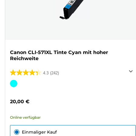
Canon CLI-571XL Tinte Cyan mit hoher
Reichweite
4.3
(242)
4.3
von
Farbpatrone
5
Sternen.
20,00 €
242
Bewertungen
Online verfügbar
Einmaliger Kauf