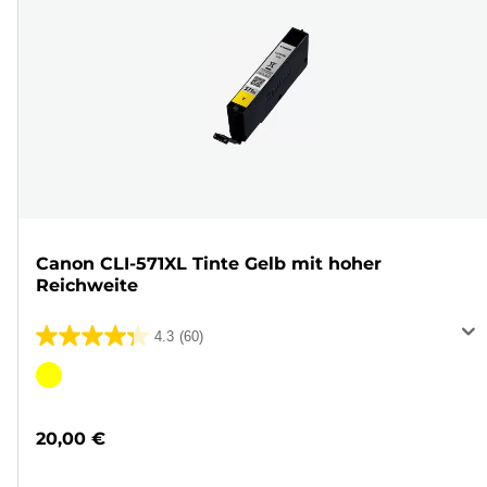
Canon CLI-571XL Tinte Gelb mit hoher
Reichweite
4.3
(60)
4.3
von
Farbpatrone
5
Sternen.
20,00 €
60
Bewertungen