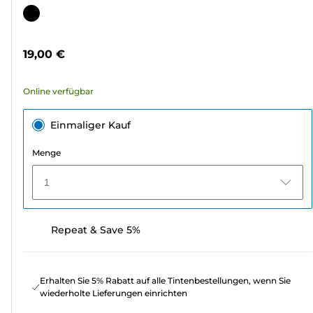
von
Farbpatrone
5
Sternen.
19,00 €
482
Bewertungen
Online verfügbar
Einmaliger Kauf
Menge
1
Repeat & Save 5%
Erhalten Sie 5% Rabatt auf alle Tintenbestellungen, wenn Sie
wiederholte Lieferungen einrichten