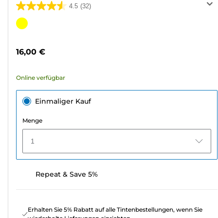
4.5
(32)
4.5
von
Farbpatrone
5
Sternen.
16,00 €
32
Bewertungen
Online verfügbar
Einmaliger Kauf
Menge
1
Repeat & Save 5%
Erhalten Sie 5% Rabatt auf alle Tintenbestellungen, wenn Sie