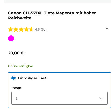
Canon CLI-571XL Tinte Magenta mit hoher
Reichweite
4.6
(63)
4.6
von
Farbpatrone
5
Sternen.
20,00 €
63
Bewertungen
Online verfügbar
Einmaliger Kauf
Menge
1