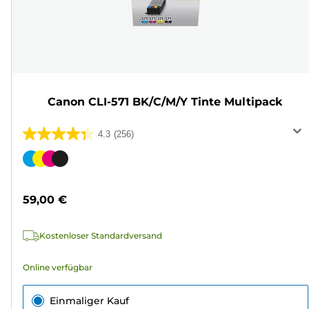
Canon CLI-571 BK/C/M/Y Tinte Multipack
4.3
(256)
4.3
von
Farbpatrone
5
Sternen.
59,00 €
256
Bewertungen
Kostenloser Standardversand
Online verfügbar
Einmaliger Kauf