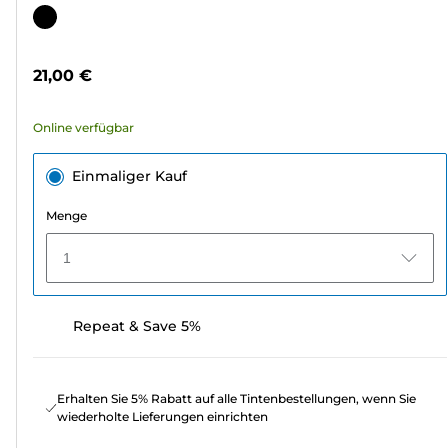
von
Farbpatrone
5
Sternen.
21,00 €
340
Bewertungen
Online verfügbar
Einmaliger Kauf
Menge
1
Repeat & Save 5%
Erhalten Sie 5% Rabatt auf alle Tintenbestellungen, wenn Sie
wiederholte Lieferungen einrichten