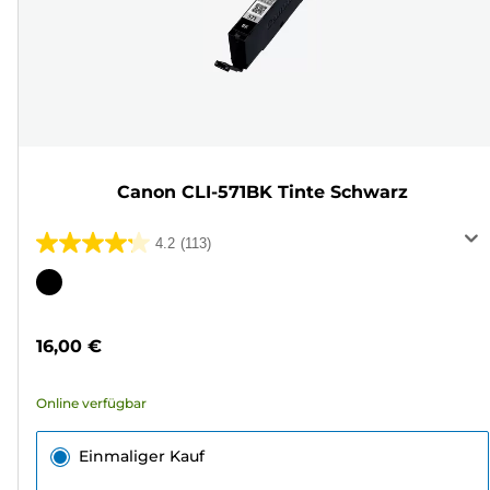
Canon CLI-571BK Tinte Schwarz
4.2
(113)
4.2
von
Farbpatrone
5
Sternen.
16,00 €
113
Bewertungen
Online verfügbar
Einmaliger Kauf