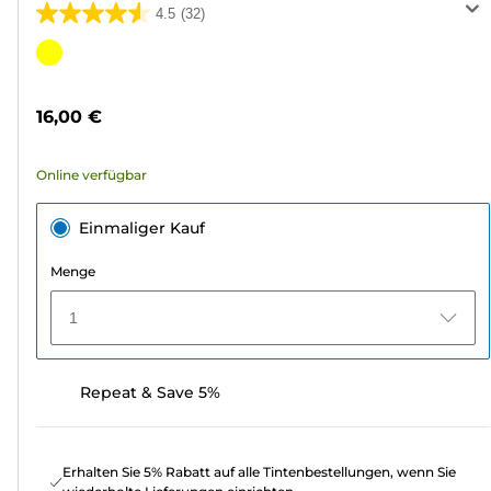
4.5
(32)
4.5
von
Farbpatrone
5
Sternen.
16,00 €
32
Bewertungen
Online verfügbar
Einmaliger Kauf
Menge
1
Repeat & Save 5%
Erhalten Sie 5% Rabatt auf alle Tintenbestellungen, wenn Sie