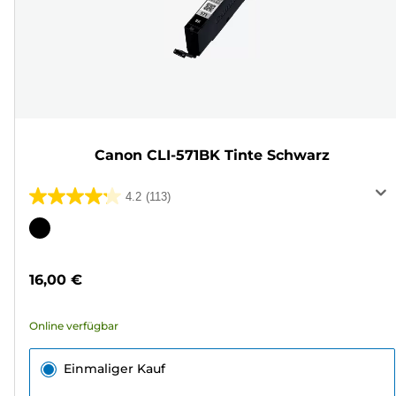
Canon CLI-571BK Tinte Schwarz
4.2
(113)
4.2
von
Farbpatrone
5
Sternen.
16,00 €
113
Bewertungen
Online verfügbar
Einmaliger Kauf