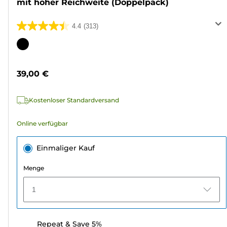
mit hoher Reichweite (Doppelpack)
4.4
(313)
4.4
von
Farbpatrone
5
Sternen.
39,00 €
313
Bewertungen
Kostenloser Standardversand
Online verfügbar
Einmaliger Kauf
Menge
1
Repeat & Save 5%