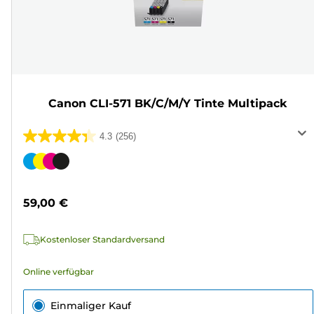
Canon CLI-571 BK/C/M/Y Tinte Multipack
4.3
(256)
4.3
von
Farbpatrone
5
Sternen.
59,00 €
256
Bewertungen
Kostenloser Standardversand
Online verfügbar
Einmaliger Kauf