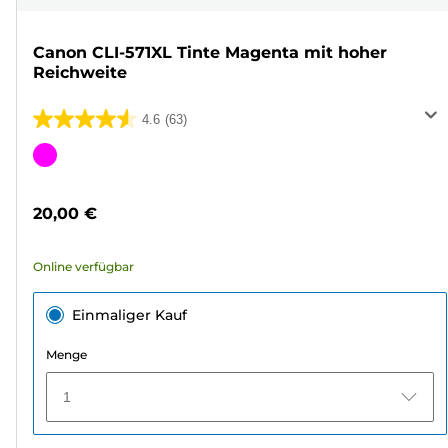
Canon CLI-571XL Tinte Magenta mit hoher
Reichweite
4.6
(63)
4.6
von
Farbpatrone
5
Sternen.
20,00 €
63
Bewertungen
Online verfügbar
Einmaliger Kauf
Menge
1