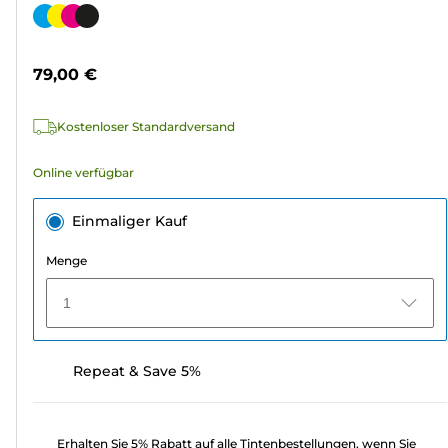
von
Farbpatrone
5
Sternen.
79,00 €
239
Bewertungen
Kostenloser Standardversand
Online verfügbar
Einmaliger Kauf
Menge
1
Repeat & Save 5%
Erhalten Sie 5% Rabatt auf alle Tintenbestellungen, wenn Sie