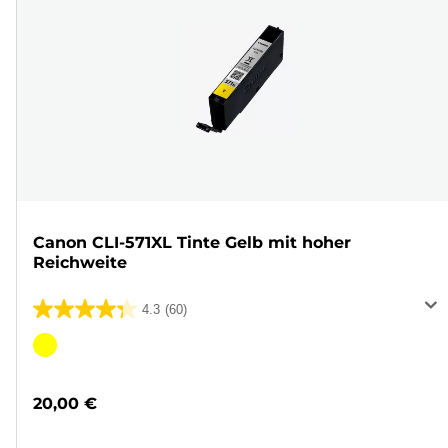
Canon CLI-571XL Tinte Gelb mit hoher
Reichweite
4.3
(60)
4.3
von
Farbpatrone
5
Sternen.
20,00 €
60
Bewertungen