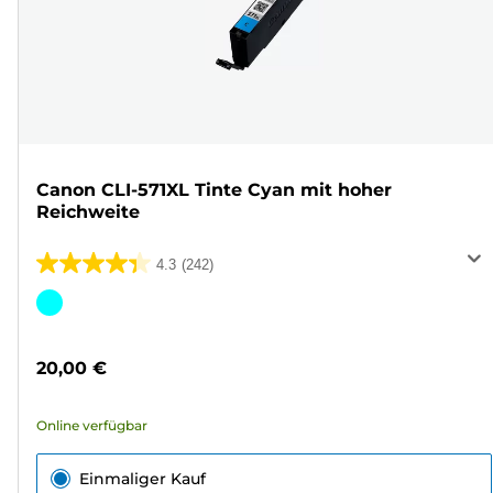
Canon CLI-571XL Tinte Cyan mit hoher
Reichweite
4.3
(242)
4.3
von
Farbpatrone
5
Sternen.
20,00 €
242
Bewertungen
Online verfügbar
Einmaliger Kauf