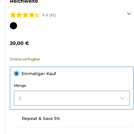
Reichweite
4.4
(41)
4.4
von
Farbpatrone
5
Sternen.
20,00 €
41
Bewertungen
Online verfügbar
Einmaliger Kauf
Menge
1
Repeat & Save 5%