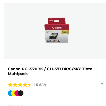
Canon PGI-570BK / CLI-571 BK/C/M/Y Tinte
Multipack
4.5
(522)
4.5
von
Farbpatrone
5
Sternen.