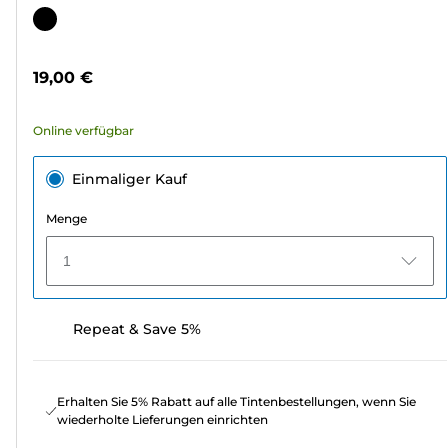
von
Farbpatrone
5
Sternen.
19,00 €
482
Bewertungen
Online verfügbar
Einmaliger Kauf
Menge
1
Repeat & Save 5%
Erhalten Sie 5% Rabatt auf alle Tintenbestellungen, wenn Sie
wiederholte Lieferungen einrichten