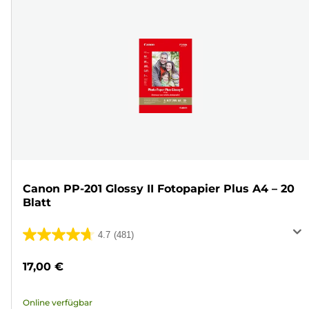
Canon PP-201 Glossy II Fotopapier Plus A4 – 20
Blatt
4.7
(481)
4.7
von
17,00 €
5
Sternen.
Online verfügbar
481