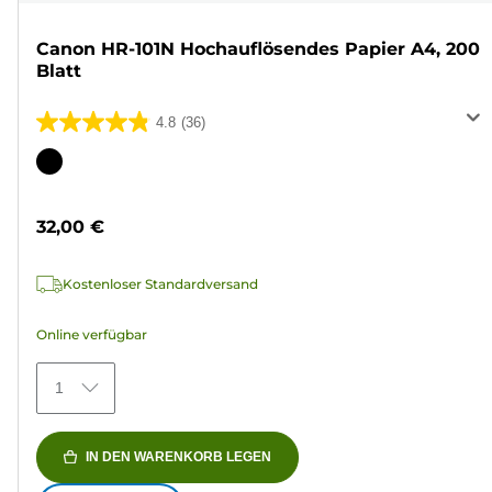
Canon HR-101N Hochauflösendes Papier A4, 200
Blatt
4.8
(36)
4.8
von
Farbpatrone
5
Sternen.
32,00 €
36
Bewertungen
Kostenloser Standardversand
Online verfügbar
1
IN DEN WARENKORB LEGEN