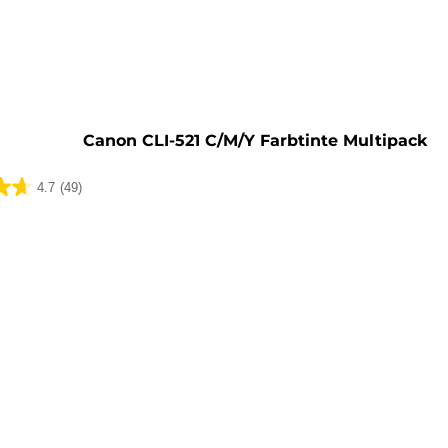
rone
Canon CLI-521 C/M/Y Farbtinte Multipack
4.7
(49)
ungen