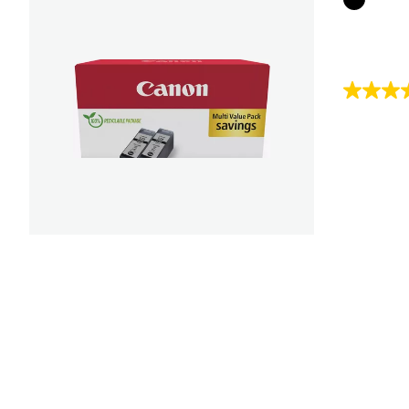
4.7
von
5
Sternen.
35
Bewert