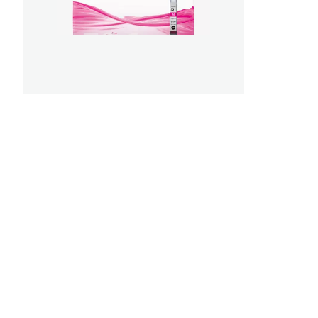
von
5
Sternen.
3
Bewert