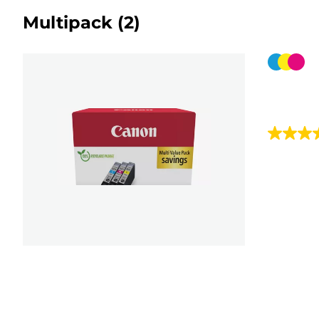
Multipack
(2)
Farbpat
4.7
von
5
Sternen.
49
Bewert