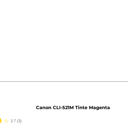
rone
Canon CLI-521M Tinte Magenta
3.7
(3)