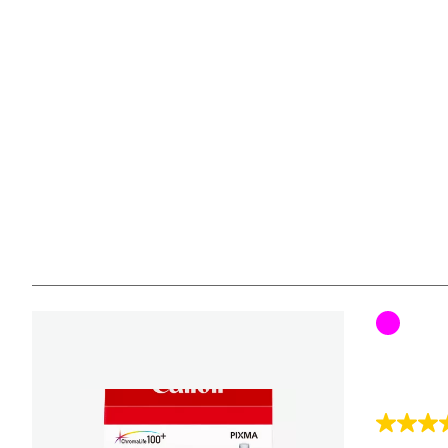
Farbpat
3.7