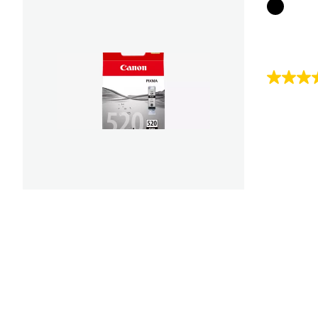
Farbpat
4.7
von
5
Sternen.
35
Bewert