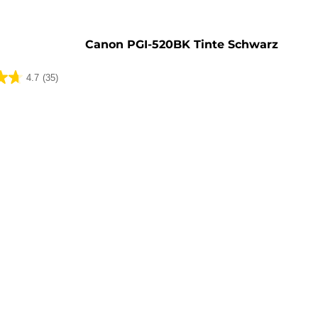
rone
Canon PGI-520BK Tinte Schwarz
4.7
(35)
ungen