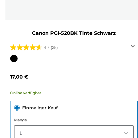
Canon PGI-520BK Tinte Schwarz
4.7
(35)
4.7
von
Farbpatrone
5
Sternen.
17,00 €
35
Bewertungen
Online verfügbar
Einmaliger Kauf
Menge
1