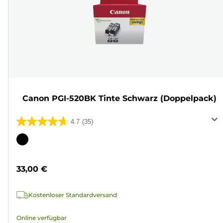
Canon PGI-520BK Tinte Schwarz (Doppelpack)
4.7
(35)
4.7
von
Farbpatrone
5
Sternen.
33,00 €
35
Bewertungen
Kostenloser Standardversand
Online verfügbar