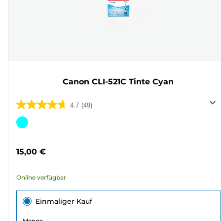
Canon CLI-521C Tinte Cyan
4.7
(49)
4.7
von
Farbpatrone
5
Sternen.
15,00 €
49
Bewertungen
Online verfügbar
Einmaliger Kauf
Menge