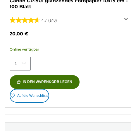
Canon GP-501 glänzendes Fotopapier 10x15 cm -
100 Blatt
4.7
(148)
4.7
von
20,00 €
5
Sternen.
Online verfügbar
148
Bewertungen
1
IN DEN WARENKORB LEGEN
Auf die Wunschliste