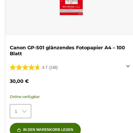
Canon GP-501 glänzendes Fotopapier A4 – 100
Blatt
4.7
(148)
4.7
von
30,00 €
5
Sternen.
Online verfügbar
148
Bewertungen
1
IN DEN WARENKORB LEGEN