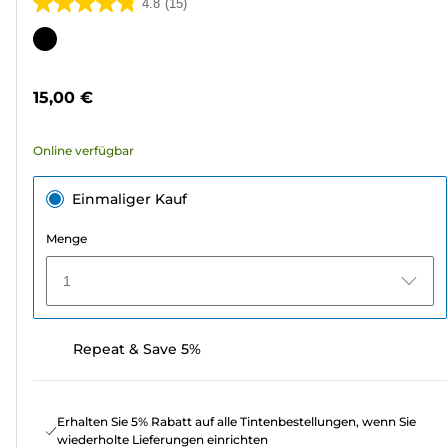
4.8
(15)
4.8
von
Farbpatrone
5
Sternen.
15,00 €
15
Bewertungen
Online verfügbar
Einmaliger Kauf
Menge
1
Repeat & Save 5%
Erhalten Sie 5% Rabatt auf alle Tintenbestellungen, wenn Sie
wiederholte Lieferungen einrichten