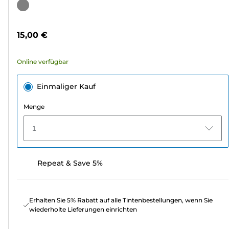
von
Farbpatrone
5
Sternen.
15,00 €
5
Bewertungen
Online verfügbar
Einmaliger Kauf
Menge
1
Repeat & Save 5%
Erhalten Sie 5% Rabatt auf alle Tintenbestellungen, wenn Sie
wiederholte Lieferungen einrichten