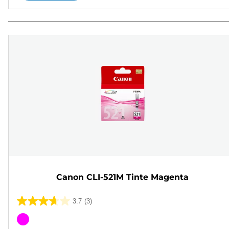
Canon CLI-521M Tinte Magenta
3.7
(3)
3.7
von
Farbpatrone