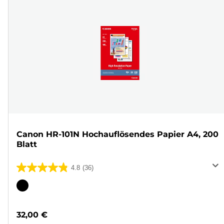
Canon HR-101N Hochauflösendes Papier A4, 200
Blatt
4.8
(36)
4.8
von
Farbpatrone
5
Sternen.
32,00 €
36