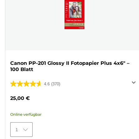
Canon PP-201 Glossy II Fotopapier Plus 4x6" –
100 Blatt
4.6
(370)
4.6
von
25,00 €
5
Sternen.
Online verfügbar
370
Bewertungen
1