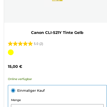
Canon CLI-521Y Tinte Gelb
5.0
(2)
5.0
von
Farbpatrone
5
Sternen.
15,00 €
2
Bewertungen
Online verfügbar
Einmaliger Kauf
Menge