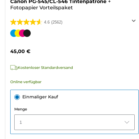
Canon PG-545/CL-546 Tintenpatrone
+
Fotopapier Vorteilspaket
4.6
(2562)
4.6
von
Farbpatrone
5
Sternen.
45,00 €
2562
Bewertungen
Kostenloser Standardversand
Online verfügbar
Einmaliger Kauf
Menge
1