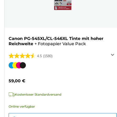
Canon PG-545XL/CL-546XL Tinte mit hoher
Reichweite
+
Fotopapier Value Pack
4.5
(1580)
4.5
von
Farbpatrone
5
Sternen.
59,00 €
1580
Bewertungen
Kostenloser Standardversand
Online verfügbar