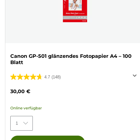
Canon GP-501 glänzendes Fotopapier A4 – 100
Blatt
4.7
(148)
4.7
von
30,00 €
5
Sternen.
Online verfügbar
148
Bewertungen
1