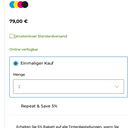
von
Farbpatrone
5
Sternen.
79,00 €
1583
Bewertungen
Kostenloser Standardversand
Online verfügbar
Einmaliger Kauf
Menge
1
Repeat & Save 5%
Erhalten Sie 5% Rabatt auf alle Tintenbestellungen, wenn Sie