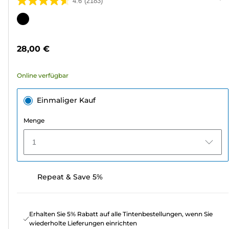
4.6
(2183)
4.6
von
Farbpatrone
5
Sternen.
28,00 €
2183
Bewertungen
Online verfügbar
Einmaliger Kauf
Menge
1
Repeat & Save 5%
Erhalten Sie 5% Rabatt auf alle Tintenbestellungen, wenn Sie
wiederholte Lieferungen einrichten