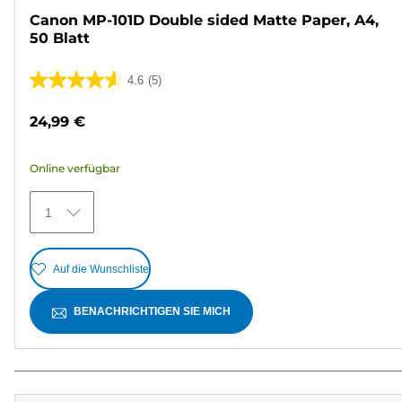
Canon MP-101D Double sided Matte Paper, A4,
50 Blatt
4.6
(5)
4.6
von
24,99 €
5
Sternen.
Online verfügbar
5
Bewertungen
1
Auf die Wunschliste
BENACHRICHTIGEN SIE MICH