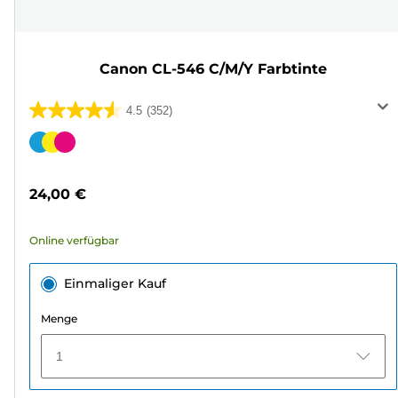
Canon CL-546 C/M/Y Farbtinte
4.5
(352)
4.5
von
Farbpatrone
5
Sternen.
24,00 €
352
Bewertungen
Online verfügbar
Einmaliger Kauf
Menge
1