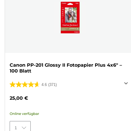
Canon PP-201 Glossy II Fotopapier Plus 4x6" –
100 Blatt
4.6
(371)
4.6
von
25,00 €
5
Sternen.
Online verfügbar
371
Bewertungen
1