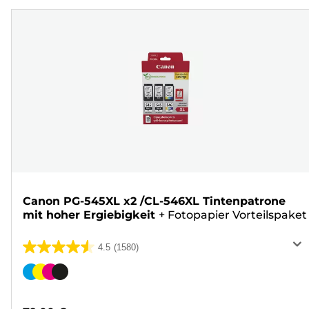
Canon PG-545XL x2 /CL-546XL Tintenpatrone
mit hoher Ergiebigkeit
+
Fotopapier Vorteilspaket
4.5
(1580)
4.5
von
Farbpatrone
5
Sternen.