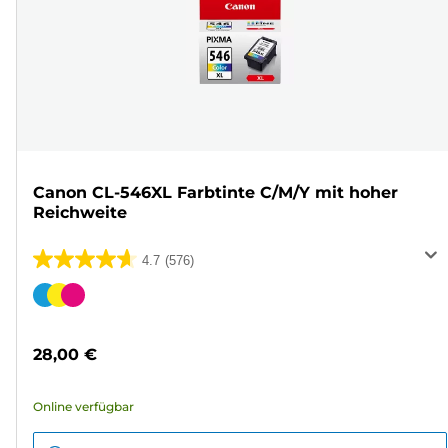
Canon CL-546XL Farbtinte C/M/Y mit hoher
Reichweite
4.7
(576)
4.7
von
Farbpatrone
5
Sternen.
28,00 €
576
Bewertungen
Online verfügbar