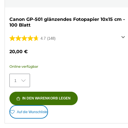
Canon GP-501 glänzendes Fotopapier 10x15 cm -
100 Blatt
4.7
(148)
4.7
von
20,00 €
5
Sternen.
Online verfügbar
148
Bewertungen
1
IN DEN WARENKORB LEGEN
Auf die Wunschliste