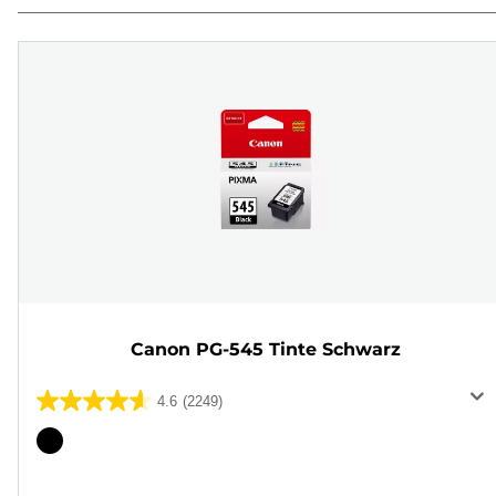
Canon PG-545 Tinte Schwarz
4.6
(2249)
4.6
von
Farbpatrone
5
Sternen.