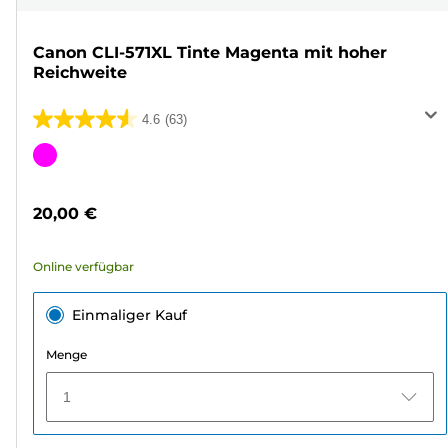
Canon CLI-571XL Tinte Magenta mit hoher
Reichweite
4.6
(63)
4.6
von
Farbpatrone
5
Sternen.
20,00 €
63
Bewertungen
Online verfügbar
Einmaliger Kauf
Menge
1