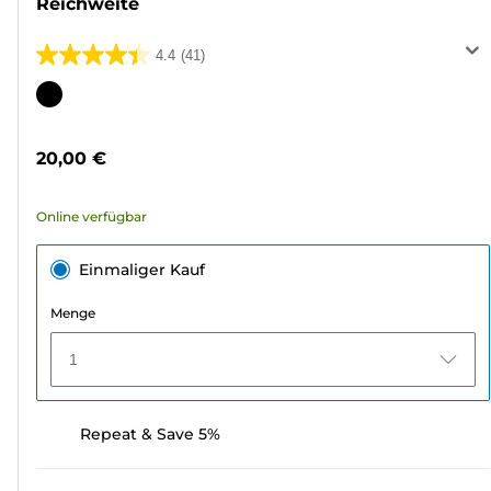
Reichweite
4.4
(41)
4.4
von
Farbpatrone
5
Sternen.
20,00 €
41
Bewertungen
Online verfügbar
Einmaliger Kauf
Menge
1
Repeat & Save 5%