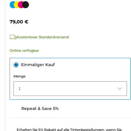
von
Farbpatrone
5
Sternen.
79,00 €
239
Bewertungen
Kostenloser Standardversand
Online verfügbar
Einmaliger Kauf
Menge
1
Repeat & Save 5%
Erhalten Sie 5% Rabatt auf alle Tintenbestellungen, wenn Sie