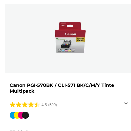
Canon PGI-570BK / CLI-571 BK/C/M/Y Tinte
Multipack
4.5
(520)
4.5
von
Farbpatrone
5
Sternen.