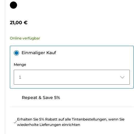
von
Farbpatrone
5
Sternen.
21,00 €
340
Bewertungen
Online verfügbar
Einmaliger Kauf
Menge
1
Repeat & Save 5%
Erhalten Sie 5% Rabatt auf alle Tintenbestellungen, wenn Sie
wiederholte Lieferungen einrichten