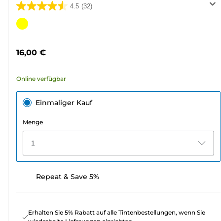
4.5
(32)
4.5
von
Farbpatrone
5
Sternen.
16,00 €
32
Bewertungen
Online verfügbar
Einmaliger Kauf
Menge
1
Repeat & Save 5%
Erhalten Sie 5% Rabatt auf alle Tintenbestellungen, wenn Sie