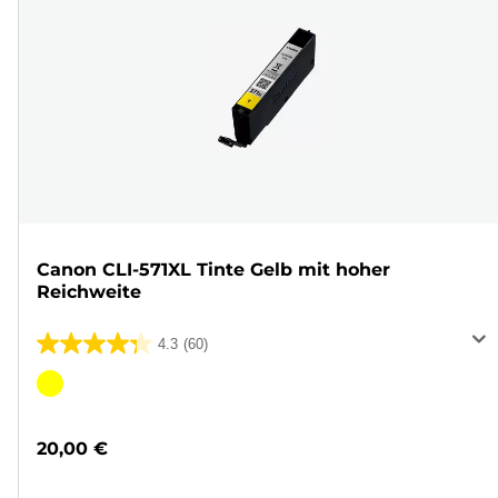
Canon CLI-571XL Tinte Gelb mit hoher
Reichweite
4.3
(60)
4.3
von
Farbpatrone
5
Sternen.
20,00 €
60
Bewertungen