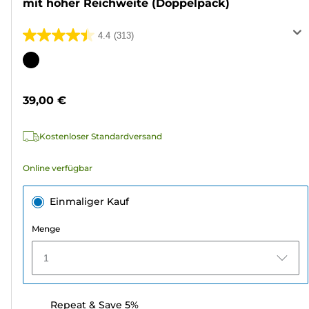
mit hoher Reichweite (Doppelpack)
4.4
(313)
4.4
von
Farbpatrone
5
Sternen.
39,00 €
313
Bewertungen
Kostenloser Standardversand
Online verfügbar
Einmaliger Kauf
Menge
1
Repeat & Save 5%