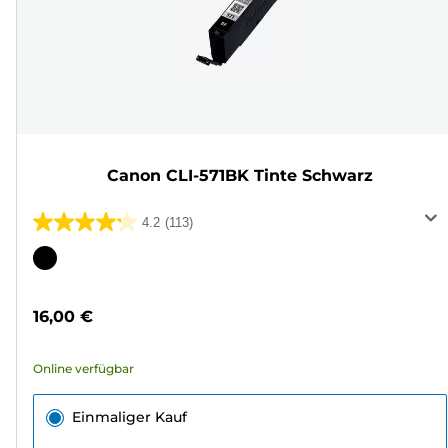
Canon CLI-571BK Tinte Schwarz
4.2
(113)
4.2
von
Farbpatrone
5
Sternen.
16,00 €
113
Bewertungen
Online verfügbar
Einmaliger Kauf