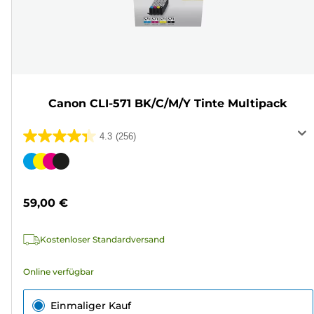
Canon CLI-571 BK/C/M/Y Tinte Multipack
4.3
(256)
4.3
von
Farbpatrone
5
Sternen.
59,00 €
256
Bewertungen
Kostenloser Standardversand
Online verfügbar
Einmaliger Kauf