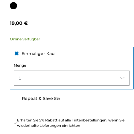
von
Farbpatrone
5
Sternen.
19,00 €
480
Bewertungen
Online verfügbar
Einmaliger Kauf
Menge
1
Repeat & Save 5%
Erhalten Sie 5% Rabatt auf alle Tintenbestellungen, wenn Sie
wiederholte Lieferungen einrichten