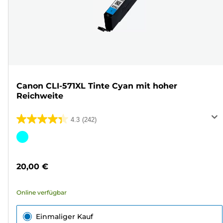
Canon CLI-571XL Tinte Cyan mit hoher
Reichweite
4.3
(242)
4.3
von
Farbpatrone
5
Sternen.
20,00 €
242
Bewertungen
Online verfügbar
Einmaliger Kauf