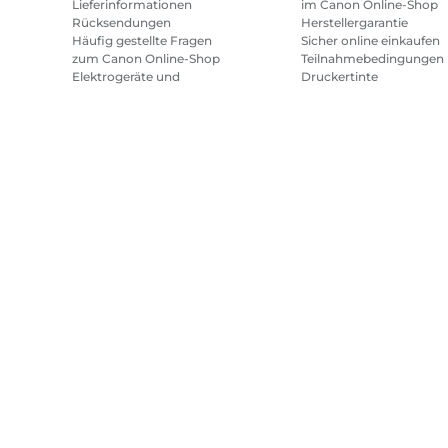
Lieferinformationen
im Canon Online-Shop
Rücksendungen
Herstellergarantie
Häufig gestellte Fragen
Sicher online einkaufen
zum Canon Online-Shop
Teilnahmebedingungen
Elektrogeräte und
Druckertinte
Batterien
Abonnement
Häufig gestellte Fragen
Geschäftsbedingungen
Repeat & Save
Sitemap
Allgemeine Geschäftsbedingungen
Datenschutzrich
Canon
2026.
Alle Rechte vorbehalten.