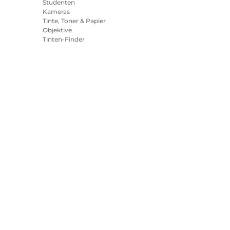
Studenten
Kameras
Tinte, Toner & Papier
Objektive
Tinten-Finder
Drucker
Camcorder
Zubehör & Merchandising
Bestseller
tlinie
Impressum
Informationen zu Cookies
Cookie-Einstellun