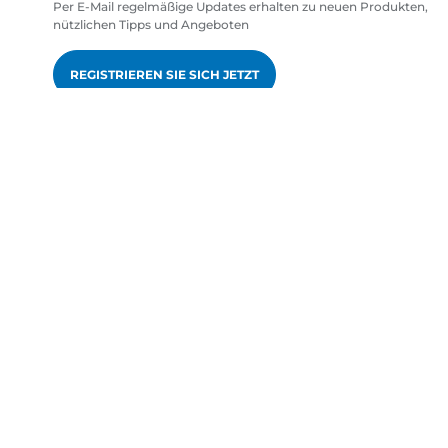
Per E-Mail regelmäßige Updates erhalten zu neuen Produkten,
nützlichen Tipps und Angeboten
REGISTRIEREN SIE SICH JETZT
gen
de-DE
Canon Europa