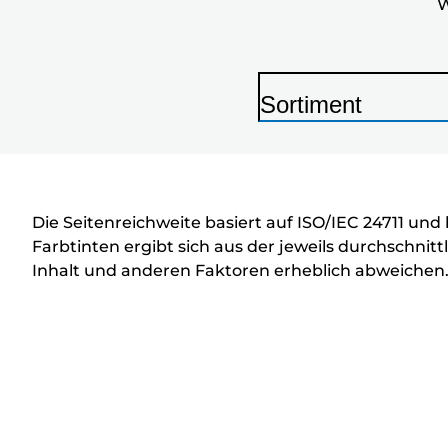
W
Sortiment
D
r
u
c
Die Seitenreichweite basiert auf ISO/IEC 24711 un
k
Farbtinten ergibt sich aus der jeweils durchschn
Inhalt und anderen Faktoren erheblich abweichen
e
r