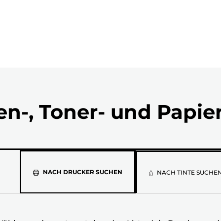
en-, Toner- und Papie
Wähle
NACH DRUCKER SUCHEN
NACH TINTE SUCHE
aus
der