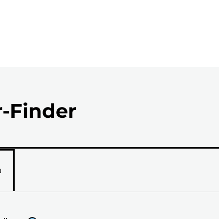
r-Finder
N