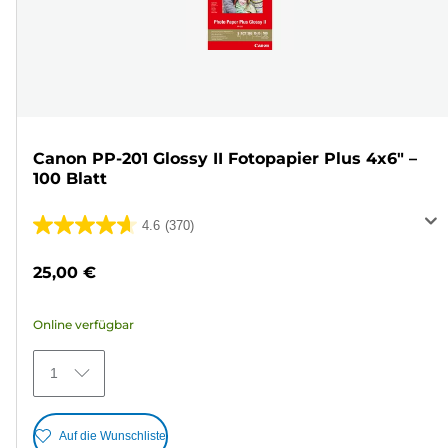
Canon PP-201 Glossy II Fotopapier Plus 4x6" –
100 Blatt
4.6
(370)
4.6
von
25,00 €
5
Sternen.
Online verfügbar
370
Bewertungen
1
Auf die Wunschliste