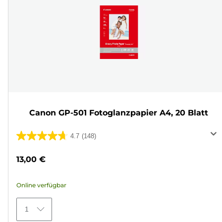
Canon GP-501 Fotoglanzpapier A4, 20 Blatt
4.7
(148)
4.7
von
13,00 €
5
Sternen.
Online verfügbar
148
Bewertungen
1