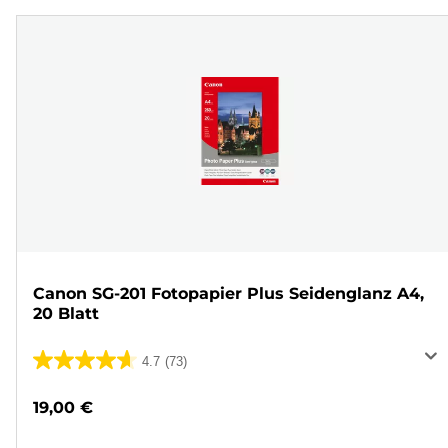
Canon SG-201 Fotopapier Plus Seidenglanz A4,
20 Blatt
4.7
(73)
4.7
von
19,00 €
5
Sternen.