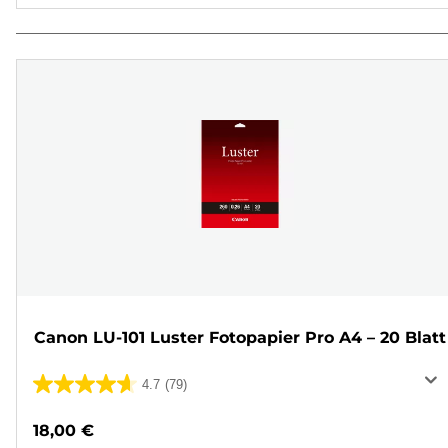
Canon LU-101 Luster Fotopapier Pro A4 – 20 Blatt
4.7
(79)
4.7
von
18,00 €
5