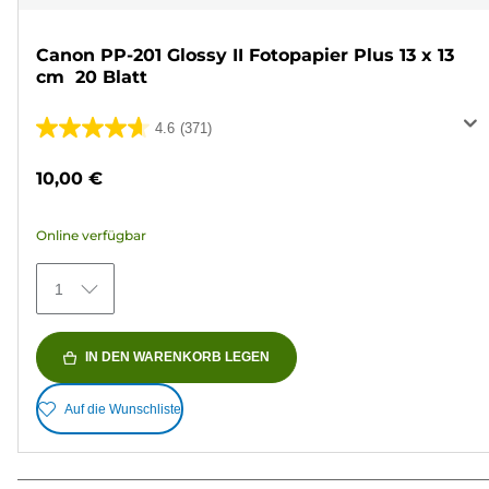
Canon PP-201 Glossy II Fotopapier Plus 13 x 13
cm  20 Blatt
4.6
(371)
4.6
von
10,00 €
5
Sternen.
Online verfügbar
371
Bewertungen
1
IN DEN WARENKORB LEGEN
Auf die Wunschliste