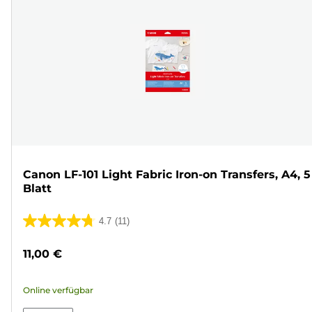
Canon LF-101 Light Fabric Iron-on Transfers, A4, 5
Blatt
4.7
(11)
4.7
von
11,00 €
5
Sternen.
Online verfügbar
11