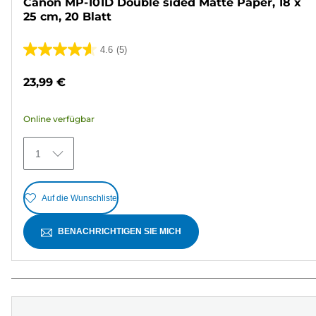
Canon MP-101D Double sided Matte Paper, 18 x
25 cm, 20 Blatt
4.6
(5)
4.6
von
23,99 €
5
Sternen.
Online verfügbar
5
Bewertungen
1
Auf die Wunschliste
BENACHRICHTIGEN SIE MICH