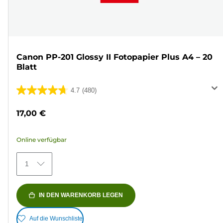
Canon PP-201 Glossy II Fotopapier Plus A4 – 20
Blatt
4.7
(480)
4.7
von
17,00 €
5
Sternen.
Online verfügbar
480
Bewertungen
1
IN DEN WARENKORB LEGEN
Auf die Wunschliste