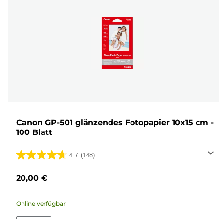
Canon GP-501 glänzendes Fotopapier 10x15 cm -
100 Blatt
4.7
(148)
4.7
von
20,00 €
5
Sternen.
Online verfügbar
148