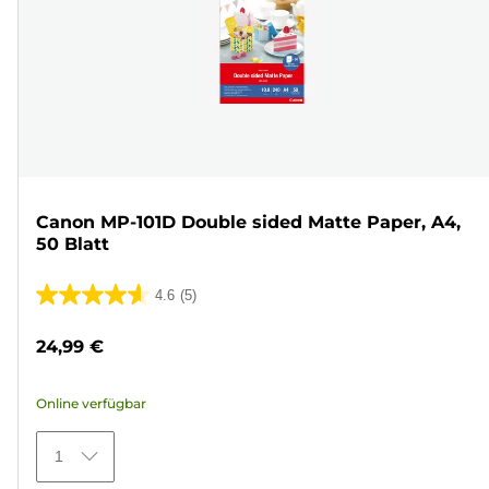
Canon MP-101D Double sided Matte Paper, A4,
50 Blatt
4.6
(5)
4.6
von
24,99 €
5
Sternen.
Online verfügbar
5
Bewertungen
1