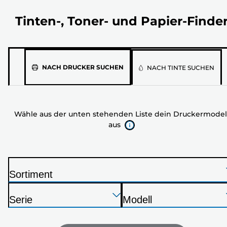
Tinten-, Toner- und Papier-Finde
Wähle
NACH DRUCKER SUCHEN
NACH TINTE SUCHEN
aus
der
unten
Wähle aus der unten stehenden Liste dein Druckermodel
stehenden
aus
Liste
dein
Druckermodell
aus
Sortiment
D
Drücken
Drücken
Drücken
r
Serie
Modell
Sie
Sie
Sie
u
D
D
die
die
die
c
r
r