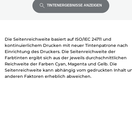
Eingabetaste,
Eingabetaste,
Eingabetaste,
k
u
u
TINTENERGEBNISSE ANZEIGEN
um
um
um
e
c
c
zu
zu
zu
r
k
k
erweitern
erweitern
erweitern
e
e
r
r
Die Seitenreichweite basiert auf ISO/IEC 24711 und
kontinuierlichem Drucken mit neuer Tintenpatrone nach
Einrichtung des Druckers. Die Seitenreichweite der
Farbtinten ergibt sich aus der jeweils durchschnittlichen
Reichweite der Farben Cyan, Magenta und Gelb. Die
Seitenreichweite kann abhängig vom gedruckten Inhalt u
anderen Faktoren erheblich abweichen.