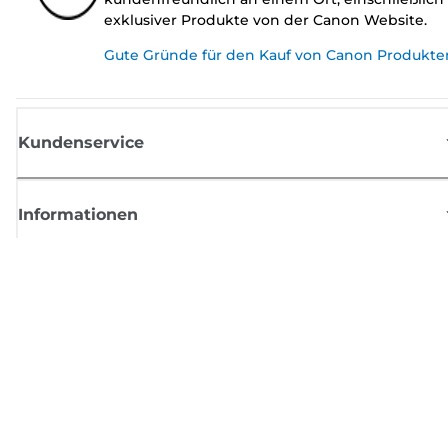
exklusiver Produkte von der Canon Website.
Gute Gründe für den Kauf von Canon Produkte
Kundenservice
Informationen
Shop
Melden Sie sich hier an und erhalten aktuelle
Informationen von Canon
Per E-Mail regelmäßige Updates erhalten zu neuen Produkten, nützlich
Tipps und Angeboten