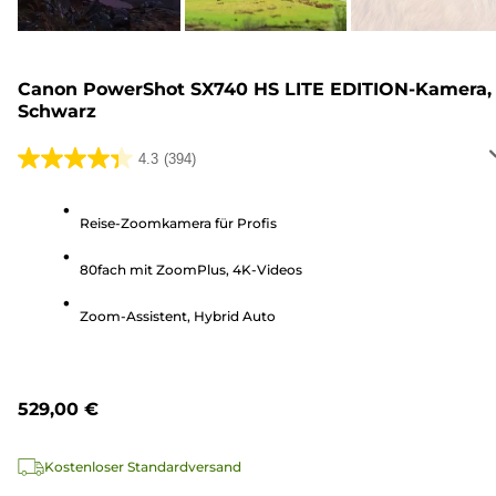
Canon PowerShot SX740 HS LITE EDITION-Kamera,
Schwarz
4.3
(394)
4.3
von
5
Reise-Zoomkamera für Profis
Sternen.
80fach mit ZoomPlus, 4K-Videos
394
Bewertungen
Zoom-Assistent, Hybrid Auto
529,00 €
Kostenloser Standardversand