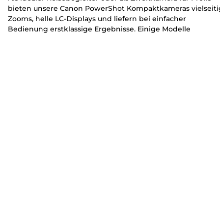
bieten unsere Canon PowerShot Kompaktkameras vielseiti
Zooms, helle LC-Displays und liefern bei einfacher
Bedienung erstklassige Ergebnisse. Einige Modelle
ermöglichen 4K- und Full HD-Videoaufnahmen, mit denen
man besondere Familienmomente oder
Reiseerlebnisse
wunderbar festhalten kann..