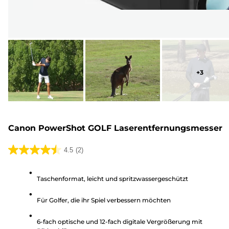
+
3
Canon PowerShot GOLF Laserentfernungsmesser
4.5
(2)
4.5
von
Taschenformat, leicht und spritzwassergeschützt
5
Sternen.
Für Golfer, die ihr Spiel verbessern möchten
2
Bewertungen
6-fach optische und 12-fach digitale Vergrößerung mit