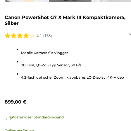
Canon PowerShot G7 X Mark III Kompaktkamera,
Silber
4.1
(168)
4.1
von
5
Mobile Kamera für Vlogger
Sternen.
20,1 MP, 1,0-Zoll-Typ Sensor, 30 B/s
168
Bewertungen
4,2-fach optischer Zoom, klappbares LC-Display, 4K-Video
899,00 €
Kostenloser Standardversand
Online verfügbar