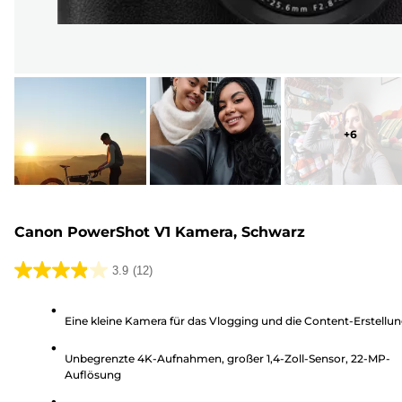
+
6
Canon PowerShot V1 Kamera, Schwarz
3.9
(12)
3.9
von
Eine kleine Kamera für das Vlogging und die Content-Erstellu
5
Sternen.
Unbegrenzte 4K-Aufnahmen, großer 1,4-Zoll-Sensor, 22-MP-
12
Auflösung
Bewertungen