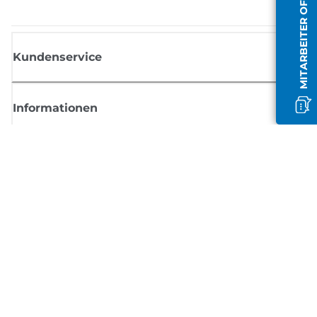
MITARBEITER OFFLINE
Kundenservice
Informationen
Shop
Melden Sie sich hier an und erhalten aktuelle
Informationen von Canon
Per E-Mail regelmäßige Updates erhalten zu neuen Produkten, nützlich
Tipps und Angeboten
REGISTRIEREN SIE SICH JETZT