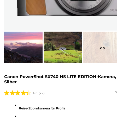
+
10
Canon PowerShot SX740 HS LITE EDITION-Kamera,
Silber
4.3
(72)
4.3
von
5
Reise-Zoomkamera für Profis
Sternen.