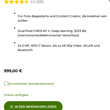
4.5
(320)
4.5
von
5
Für Foto-Begeisterte und Content Creator, die kreativer sein
wollen
Sternen.
320
Dual Pixel CMOS AF II, Deep-learning, 15/23 B/s
Bewertungen
(mechanischer/elektronischer Verschluss)
24.2 MP, APS-C Sensor, bis zu 4K 60p Video, WLAN und
Bluetooth
999,00 €
Kostenloser Standardversand
Online verfügbar
IN DEN WARENKORB LEGEN