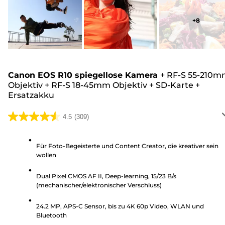
+
8
Canon EOS R10 spiegellose Kamera
+
RF-S 55-210
Objektiv
+
RF-S 18-45mm Objektiv
+
SD-Karte
+
Ersatzakku
4.5
(309)
4.5
von
5
Für Foto-Begeisterte und Content Creator, die kreativer sein
wollen
Sternen.
309
Dual Pixel CMOS AF II, Deep-learning, 15/23 B/s
Bewertungen
(mechanischer/elektronischer Verschluss)
24.2 MP, APS-C Sensor, bis zu 4K 60p Video, WLAN und
Bluetooth