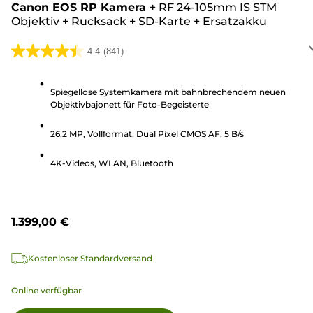
Canon EOS RP Kamera
+
RF 24-105mm IS STM
Objektiv
+
Rucksack
+
SD-Karte
+
Ersatzakku
4.4
(841)
4.4
von
5
Spiegellose Systemkamera mit bahnbrechendem neuen
Objektivbajonett für Foto-Begeisterte
Sternen.
841
26,2 MP, Vollformat, Dual Pixel CMOS AF, 5 B/s
Bewertungen
4K-Videos, WLAN, Bluetooth
1.399,00 €
Kostenloser Standardversand
Online verfügbar