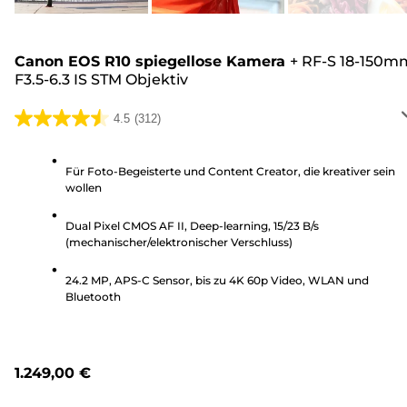
Canon EOS R10 spiegellose Kamera
+
RF-S 18-150m
F3.5-6.3 IS STM Objektiv
4.5
(312)
4.5
von
5
Für Foto-Begeisterte und Content Creator, die kreativer sein
wollen
Sternen.
312
Dual Pixel CMOS AF II, Deep-learning, 15/23 B/s
Bewertungen
(mechanischer/elektronischer Verschluss)
24.2 MP, APS-C Sensor, bis zu 4K 60p Video, WLAN und
Bluetooth
1.249,00 €