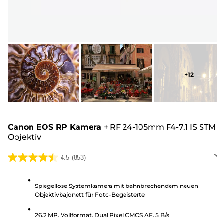
+
12
Canon EOS RP Kamera
+
RF 24-105mm F4-7.1 IS STM
Objektiv
4.5
(853)
4.5
von
5
Spiegellose Systemkamera mit bahnbrechendem neuen
Objektivbajonett für Foto-Begeisterte
Sternen.
853
26,2 MP, Vollformat, Dual Pixel CMOS AF, 5 B/s