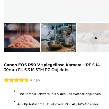
+
6
Canon EOS R50 V spiegellose Kamera
+
RF S 14-
30mm F4-6.3 IS STM PZ Objektiv
4.7
(27)
4.7
von
Eine Kamera Schwerpunkt Video und Wechselobjektiven
5
Sternen.
4K 60p Aufnahme¹, Dual Pixel CMOS AF, APS-C-Sensor
27