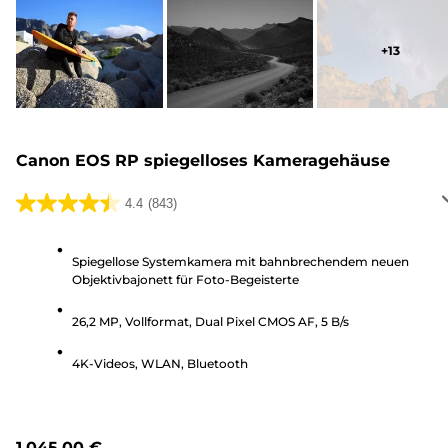
+
13
Canon EOS RP spiegelloses Kameragehäuse
4.4
(843)
4.4
von
5
Spiegellose Systemkamera mit bahnbrechendem neuen
Objektivbajonett für Foto-Begeisterte
Sternen.
843
26,2 MP, Vollformat, Dual Pixel CMOS AF, 5 B/s
Bewertungen
4K-Videos, WLAN, Bluetooth
1.045,00 €