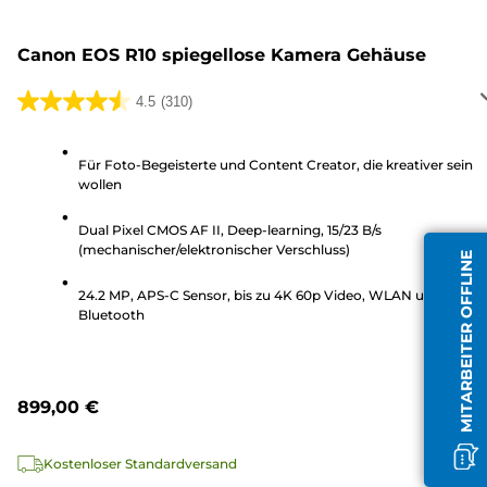
Canon EOS R10 spiegellose Kamera Gehäuse
4.5
(310)
4.5
von
5
Für Foto-Begeisterte und Content Creator, die kreativer sein
wollen
Sternen.
310
Dual Pixel CMOS AF II, Deep-learning, 15/23 B/s
Bewertungen
(mechanischer/elektronischer Verschluss)
MITARBEITER OFFLINE
24.2 MP, APS-C Sensor, bis zu 4K 60p Video, WLAN und
Bluetooth
899,00 €
Kostenloser Standardversand