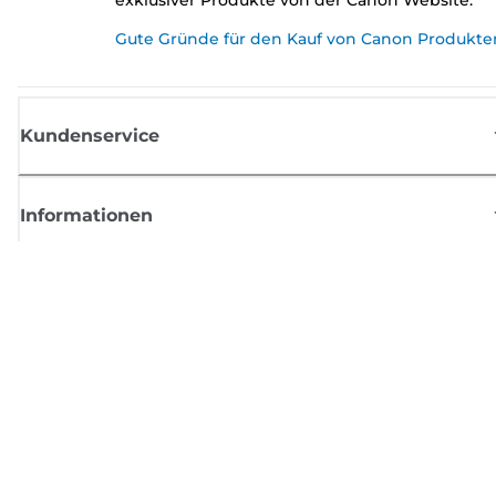
Gute Gründe für den Kauf von Canon Produkte
Kundenservice
Informationen
Shop
Melden Sie sich hier an und erhalten aktuelle
Informationen von Canon
Per E-Mail regelmäßige Updates erhalten zu neuen Produkten, nützlich
Tipps und Angeboten