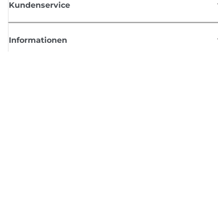
Kundenservice
Informationen
Shop
Melden Sie sich hier an und erhalten aktuelle
Informationen von Canon
Per E-Mail regelmäßige Updates erhalten zu neuen Produkten, nützlich
Tipps und Angeboten
REGISTRIEREN SIE SICH JETZT