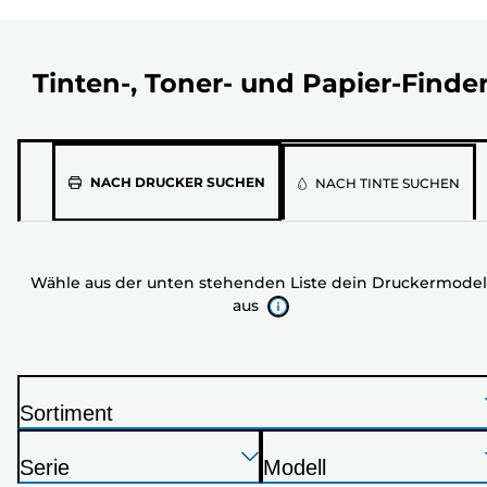
Tinten-, Toner- und Papier-Finde
Wähle
NACH DRUCKER SUCHEN
NACH TINTE SUCHEN
aus
der
unten
Wähle aus der unten stehenden Liste dein Druckermodel
stehenden
aus
Liste
dein
Druckermodell
aus
Sortiment
D
Drücken
Drücken
Drücken
r
Serie
Modell
Sie
Sie
Sie