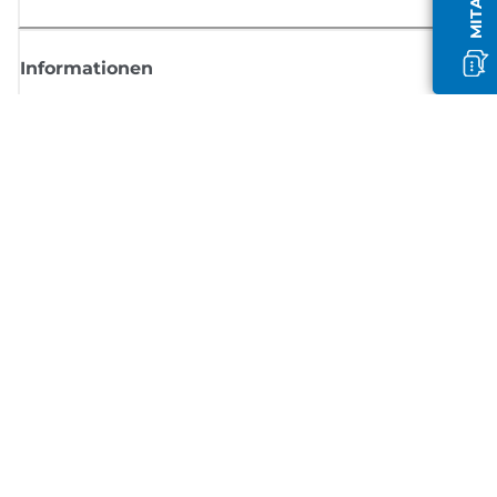
Informationen
Shop
Melden Sie sich hier an und erhalten aktuelle
Informationen von Canon
Per E-Mail regelmäßige Updates erhalten zu neuen Produkten, nützlich
Tipps und Angeboten
REGISTRIEREN SIE SICH JETZT
Allgemeine Geschäftsbedingungen