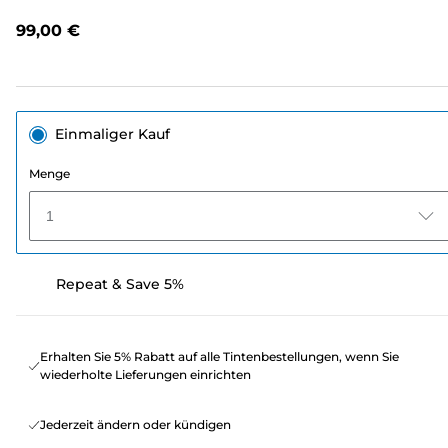
lesen.
Link
99,00 €
auf
derselben
Seite.
Einmaliger Kauf
Menge
1
Repeat & Save 5%
Erhalten Sie 5% Rabatt auf alle Tintenbestellungen, wenn Sie
wiederholte Lieferungen einrichten
Jederzeit ändern oder kündigen