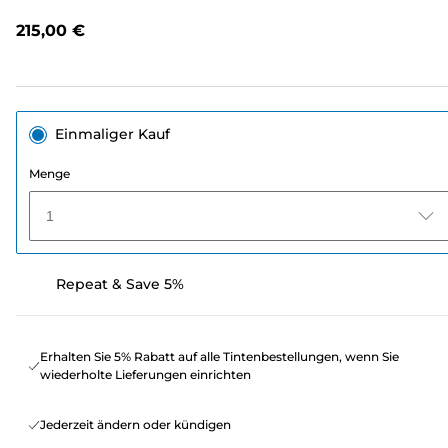
lesen.
Link
215,00 €
auf
derselben
Seite.
Einmaliger Kauf
Menge
1
Repeat & Save 5%
Erhalten Sie 5% Rabatt auf alle Tintenbestellungen, wenn Sie
wiederholte Lieferungen einrichten
Jederzeit ändern oder kündigen