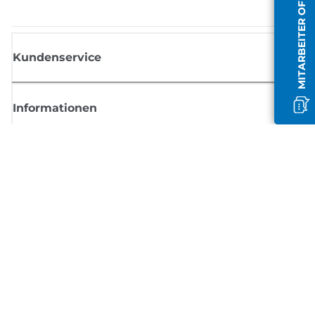
MITARBEITER OFFLINE
Kundenservice
Informationen
Shop
Melden Sie sich hier an und erhalten aktuelle
Informationen von Canon
Per E-Mail regelmäßige Updates erhalten zu neuen Produkten, nützlich
Tipps und Angeboten
REGISTRIEREN SIE SICH JETZT