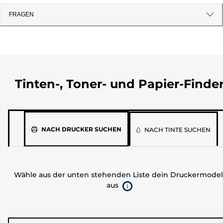
FRAGEN
Tinten-, Toner- und Papier-Finde
Wähle
NACH DRUCKER SUCHEN
NACH TINTE SUCHEN
aus
der
unten
Wähle aus der unten stehenden Liste dein Druckermodel
stehenden
aus
Liste
dein
Druckermodell