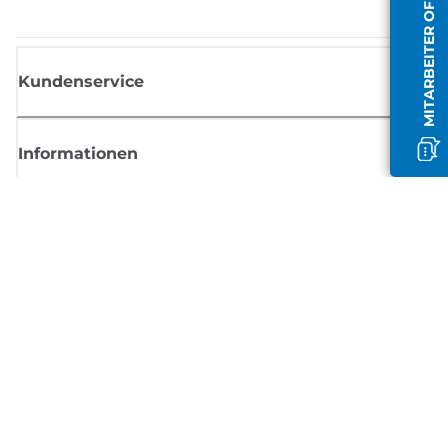
MITARBEITER OFFLINE
Kundenservice
Informationen
Shop
Melden Sie sich hier an und erhalten aktuelle
Informationen von Canon
Per E-Mail regelmäßige Updates erhalten zu neuen Produkten, nützlich
Tipps und Angeboten
REGISTRIEREN SIE SICH JETZT