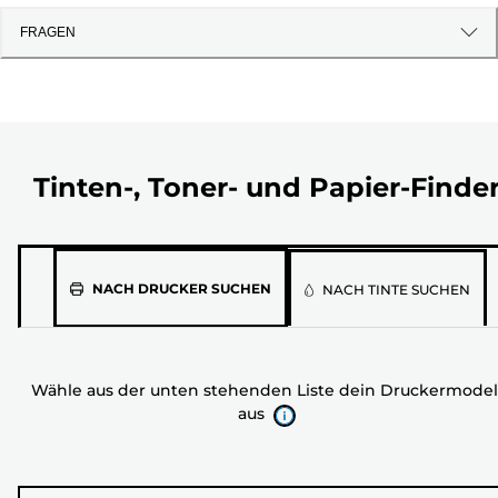
FRAGEN
Tinten-, Toner- und Papier-Finde
Wähle
NACH DRUCKER SUCHEN
NACH TINTE SUCHEN
aus
der
unten
Wähle aus der unten stehenden Liste dein Druckermodel
stehenden
aus
Liste
dein
Druckermodell