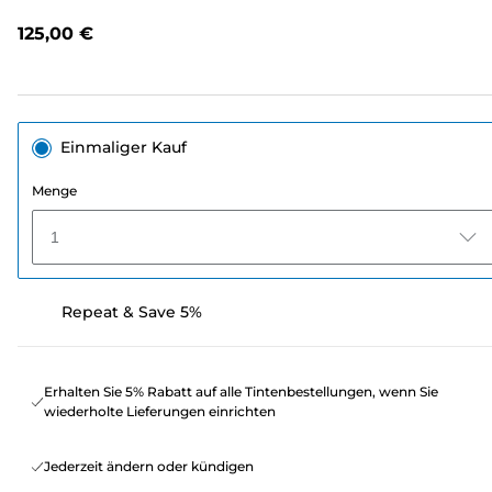
Link
auf
125,00 €
derselben
Seite.
Einmaliger Kauf
Menge
1
Repeat & Save 5%
Erhalten Sie 5% Rabatt auf alle Tintenbestellungen, wenn Sie
wiederholte Lieferungen einrichten
Jederzeit ändern oder kündigen