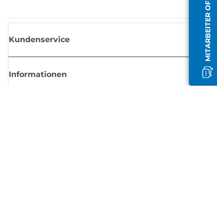
MITARBEITER OFFLINE
Kundenservice
Informationen
Shop
Melden Sie sich hier an und erhalten aktuelle
Informationen von Canon
Per E-Mail regelmäßige Updates erhalten zu neuen Produkten, nützlich
Tipps und Angeboten
REGISTRIEREN SIE SICH JETZT