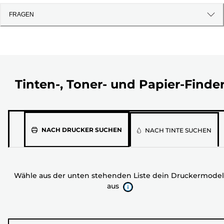
FRAGEN
Tinten-, Toner- und Papier-Finde
Wähle
NACH DRUCKER SUCHEN
NACH TINTE SUCHEN
aus
der
unten
Wähle aus der unten stehenden Liste dein Druckermodel
stehenden
aus
Liste
dein
Druckermodell