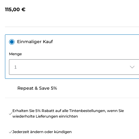
lesen.
Link
115,00 €
auf
derselben
Seite.
Einmaliger Kauf
Menge
1
Repeat & Save 5%
Erhalten Sie 5% Rabatt auf alle Tintenbestellungen, wenn Sie
wiederholte Lieferungen einrichten
Jederzeit ändern oder kündigen