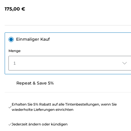
Link
auf
175,00 €
derselben
Seite.
Einmaliger Kauf
Menge
1
Repeat & Save 5%
Erhalten Sie 5% Rabatt auf alle Tintenbestellungen, wenn Sie
wiederholte Lieferungen einrichten
Jederzeit ändern oder kündigen