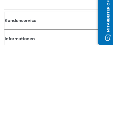
MITARBEITER OFFLINE
Kundenservice
Informationen
Shop
Melden Sie sich hier an und erhalten aktuelle
Informationen von Canon
Per E-Mail regelmäßige Updates erhalten zu neuen Produkten, nützlich
Tipps und Angeboten
REGISTRIEREN SIE SICH JETZT