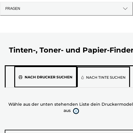
FRAGEN
Tinten-, Toner- und Papier-Finde
Wähle
NACH DRUCKER SUCHEN
NACH TINTE SUCHEN
aus
der
unten
Wähle aus der unten stehenden Liste dein Druckermodel
stehenden
aus
Liste
dein
Druckermodell