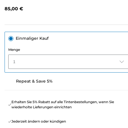
lesen.
Link
85,00 €
auf
derselben
Seite.
Einmaliger Kauf
Menge
1
Repeat & Save 5%
Erhalten Sie 5% Rabatt auf alle Tintenbestellungen, wenn Sie
wiederholte Lieferungen einrichten
Jederzeit ändern oder kündigen