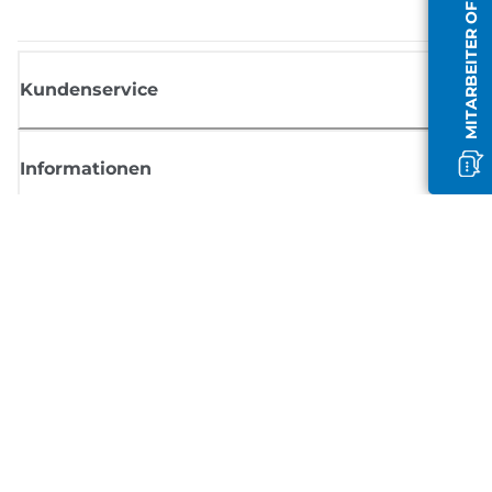
MITARBEITER OFFLINE
Kundenservice
Informationen
Shop
Melden Sie sich hier an und erhalten aktuelle
Informationen von Canon
Per E-Mail regelmäßige Updates erhalten zu neuen Produkten, nützlich
Tipps und Angeboten
REGISTRIEREN SIE SICH JETZT