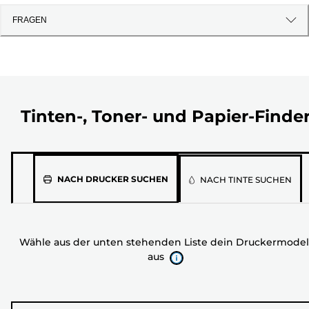
FRAGEN
Tinten-, Toner- und Papier-Finde
Wähle
NACH DRUCKER SUCHEN
NACH TINTE SUCHEN
aus
der
unten
Wähle aus der unten stehenden Liste dein Druckermodel
stehenden
aus
Liste
dein
Druckermodell