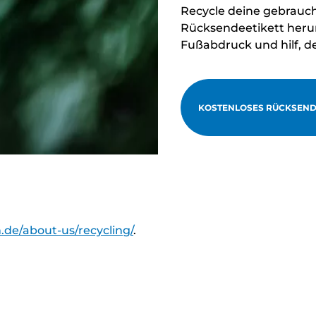
Recycle deine gebrauc
Rücksendeetikett herun
Fußabdruck und hilf, d
KOSTENLOSES RÜCKSEND
.de/about-us/recycling/
.