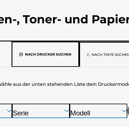
en-, Toner- und Papie
Wähle
NACH DRUCKER SUCHEN
NACH TINTE SUCHE
aus
der
ähle aus der unten stehenden Liste dein Druckermode
unten
stehenden
Liste
Drücken
Drücken
Drücken
Serie
Modell
Sie
Sie
Sie
D
D
dein
die
die
die
r
r