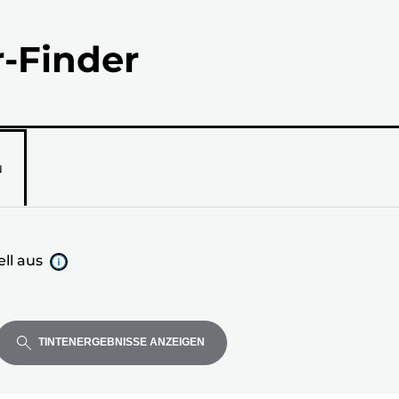
r-Finder
N
ll aus
TINTENERGEBNISSE ANZEIGEN