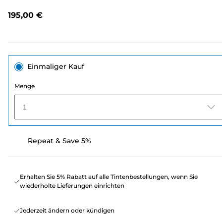
lesen.
Link
195,00 €
auf
derselben
Seite.
Einmaliger Kauf
Menge
1
Repeat & Save 5%
Erhalten Sie 5% Rabatt auf alle Tintenbestellungen, wenn Sie
wiederholte Lieferungen einrichten
Jederzeit ändern oder kündigen