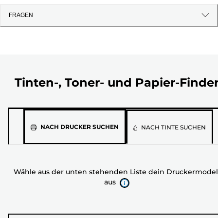
FRAGEN
Tinten-, Toner- und Papier-Finde
Wähle
NACH DRUCKER SUCHEN
NACH TINTE SUCHEN
aus
der
unten
Wähle aus der unten stehenden Liste dein Druckermodel
stehenden
aus
Liste
dein
Druckermodell