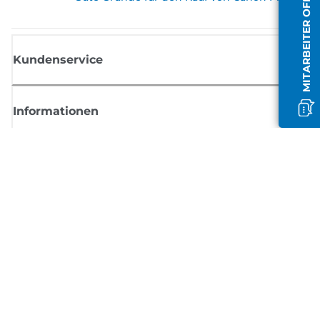
MITARBEITER OFFLINE
Kundenservice
Informationen
Shop
Melden Sie sich hier an und erhalten aktuelle
Informationen von Canon
Per E-Mail regelmäßige Updates erhalten zu neuen Produkten, nützlich
Tipps und Angeboten
REGISTRIEREN SIE SICH JETZT