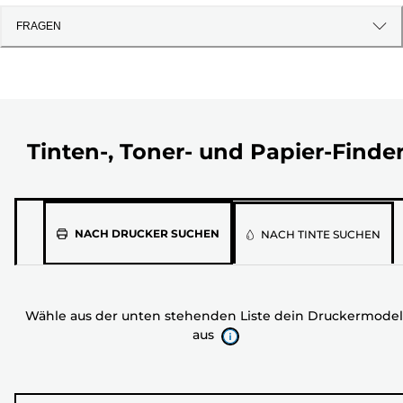
FRAGEN
Tinten-, Toner- und Papier-Finde
Wähle
NACH DRUCKER SUCHEN
NACH TINTE SUCHEN
aus
der
unten
Wähle aus der unten stehenden Liste dein Druckermodel
stehenden
aus
Liste
dein
Druckermodell