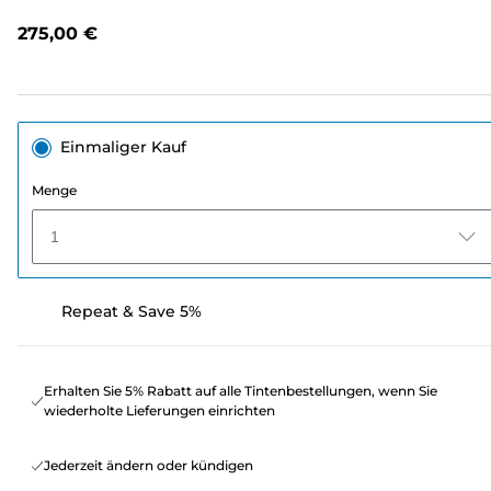
Link
auf
275,00 €
derselben
Seite.
Einmaliger Kauf
Menge
1
Repeat & Save 5%
Erhalten Sie 5% Rabatt auf alle Tintenbestellungen, wenn Sie
wiederholte Lieferungen einrichten
Jederzeit ändern oder kündigen