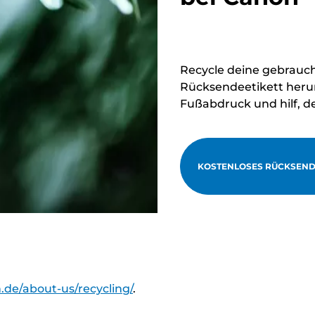
Recycle deine gebrauc
Rücksendeetikett herun
Fußabdruck und hilf, d
KOSTENLOSES RÜCKSEND
.de/about-us/recycling/
.