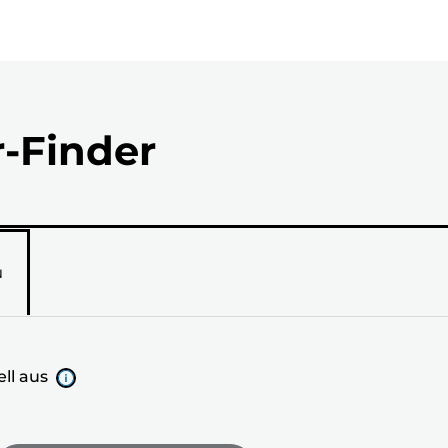
r-Finder
N
ll aus