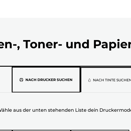
en-, Toner- und Papie
Wähle
NACH DRUCKER SUCHEN
NACH TINTE SUCHE
aus
der
ähle aus der unten stehenden Liste dein Druckermode
unten
stehenden