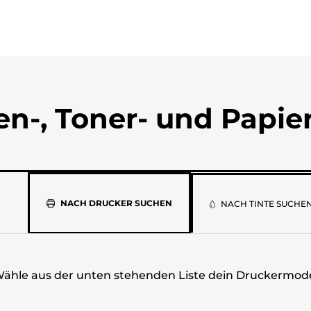
en-, Toner- und Papie
Wähle
NACH DRUCKER SUCHEN
NACH TINTE SUCHE
aus
der
ähle aus der unten stehenden Liste dein Druckermode
unten