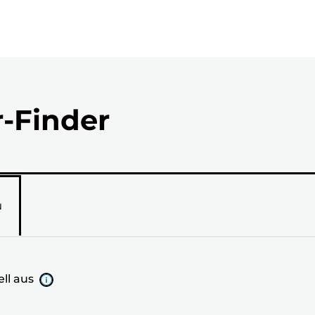
r-Finder
N
ll aus