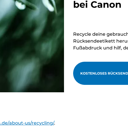
bei Canon
Recycle deine gebrauc
Rücksendeetikett herun
Fußabdruck und hilf, d
KOSTENLOSES RÜCKSEND
.de/about-us/recycling/
.