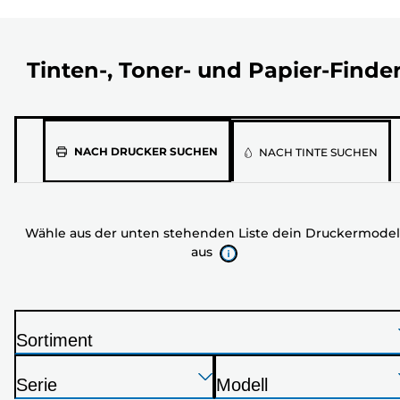
Tinten-, Toner- und Papier-Finde
Wähle
NACH DRUCKER SUCHEN
NACH TINTE SUCHEN
aus
der
unten
Wähle aus der unten stehenden Liste dein Druckermodel
stehenden
aus
Liste
dein
Druckermodell
aus
Sortiment
D
Drücken
Drücken
Drücken
r
Serie
Modell