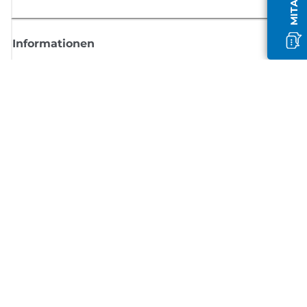
Informationen
Shop
Melden Sie sich hier an und erhalten aktuelle
Informationen von Canon
Per E-Mail regelmäßige Updates erhalten zu neuen Produkten, nützlich
Tipps und Angeboten
REGISTRIEREN SIE SICH JETZT
Allgemeine Geschäftsbedingungen