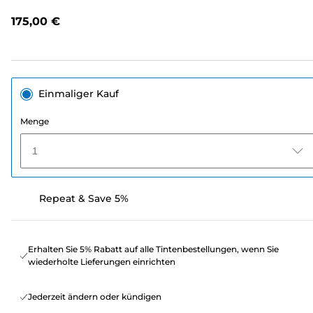
Link
auf
175,00 €
derselben
Seite.
Einmaliger Kauf
Menge
1
Repeat & Save 5%
Erhalten Sie 5% Rabatt auf alle Tintenbestellungen, wenn Sie
wiederholte Lieferungen einrichten
Jederzeit ändern oder kündigen