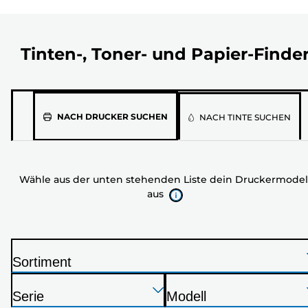
Tinten-, Toner- und Papier-Finde
Wähle
NACH DRUCKER SUCHEN
NACH TINTE SUCHEN
aus
der
unten
Wähle aus der unten stehenden Liste dein Druckermodel
stehenden
aus
Liste
dein
Druckermodell
aus
Sortiment
D
Drücken
Drücken
Drücken
r
Serie
Modell