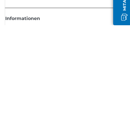
Informationen
Shop
Melden Sie sich hier an und erhalten aktuelle
Informationen von Canon
Per E-Mail regelmäßige Updates erhalten zu neuen Produkten, nützlich
Tipps und Angeboten
REGISTRIEREN SIE SICH JETZT
Allgemeine Geschäftsbedingungen