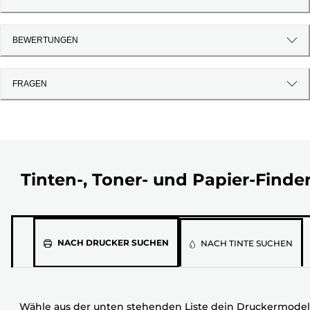
BEWERTUNGEN
FRAGEN
Tinten-, Toner- und Papier-Finde
Wähle
NACH DRUCKER SUCHEN
NACH TINTE SUCHEN
aus
der
unten
Wähle aus der unten stehenden Liste dein Druckermodel
stehenden