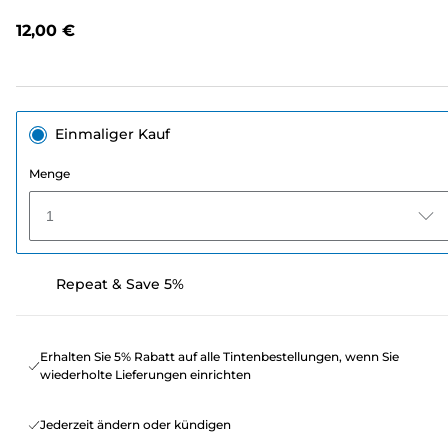
lesen.
Link
12,00 €
auf
derselben
Seite.
Einmaliger Kauf
Menge
1
Repeat & Save 5%
Erhalten Sie 5% Rabatt auf alle Tintenbestellungen, wenn Sie
wiederholte Lieferungen einrichten
Jederzeit ändern oder kündigen