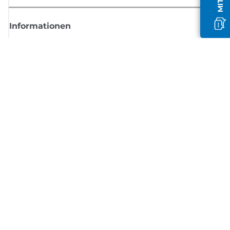
Informationen
Shop
Melden Sie sich hier an und erhalten aktuelle
Informationen von Canon
Per E-Mail regelmäßige Updates erhalten zu neuen Produkten, nützlich
Tipps und Angeboten
REGISTRIEREN SIE SICH JETZT
Allgemeine Geschäftsbedingungen
Datenschutzrichtlinie
Impressum