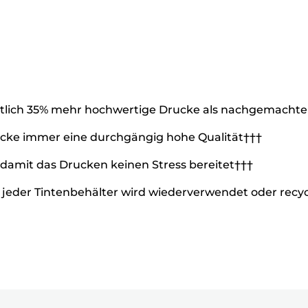
ittlich 35% mehr hochwertige Drucke als nachgemachte
Drucke immer eine durchgängig hohe Qualität†††
, damit das Drucken keinen Stress bereitet†††
eder Tintenbehälter wird wiederverwendet oder recycel