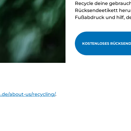
Recycle deine gebrauc
Rücksendeetikett herun
Fußabdruck und hilf, d
KOSTENLOSES RÜCKSEND
.de/about-us/recycling/
.