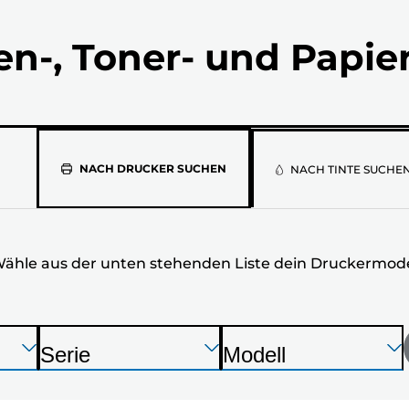
en-, Toner- und Papie
Wähle
NACH DRUCKER SUCHEN
NACH TINTE SUCHE
aus
der
ähle aus der unten stehenden Liste dein Druckermode
unten
stehenden
Liste
Drücken
Drücken
Drücken
Serie
Modell
Sie
Sie
Sie
D
D
dein
die
die
die
r
r