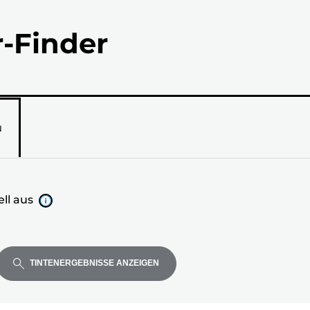
r-Finder
N
ll aus
TINTENERGEBNISSE ANZEIGEN