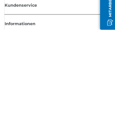
Kundenservice
Informationen
Shop
Melden Sie sich hier an und erhalten aktuelle
Informationen von Canon
Per E-Mail regelmäßige Updates erhalten zu neuen Produkten, nützlich
Tipps und Angeboten
REGISTRIEREN SIE SICH JETZT