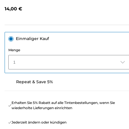
lesen.
Link
14,00 €
auf
derselben
Seite.
Einmaliger Kauf
Menge
1
Repeat & Save 5%
Erhalten Sie 5% Rabatt auf alle Tintenbestellungen, wenn Sie
wiederholte Lieferungen einrichten
Jederzeit ändern oder kündigen