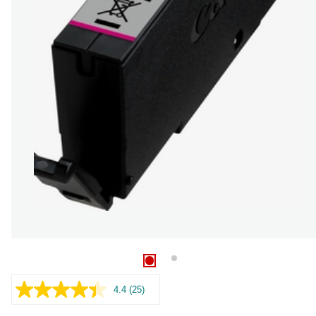
4.4
(25)
25
Bewertungen