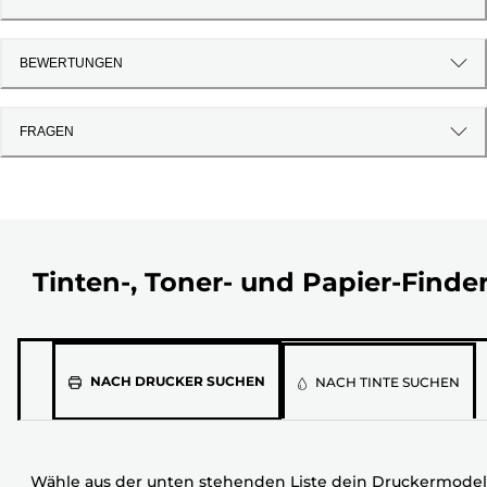
BEWERTUNGEN
FRAGEN
Tinten-, Toner- und Papier-Finde
Wähle
NACH DRUCKER SUCHEN
NACH TINTE SUCHEN
aus
der
unten
Wähle aus der unten stehenden Liste dein Druckermodel
stehenden