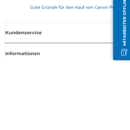
MITARBEITER OFFLINE
Gute Gründe für den Kauf von Canon Produkte
Kundenservice
Informationen
Shop
Melden Sie sich hier an und erhalten aktuelle
Informationen von Canon
Per E-Mail regelmäßige Updates erhalten zu neuen Produkten, nützlich
Tipps und Angeboten