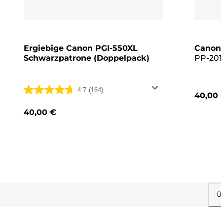
Ergiebige Canon PGI-550XL
Canon
Schwarzpatrone (Doppelpack)
PP-201
13 x 13
Pack, 
4.7
(164)
40,00
4.7
von
40,00 €
5
Sternen.
164
Bewertungen
Ü