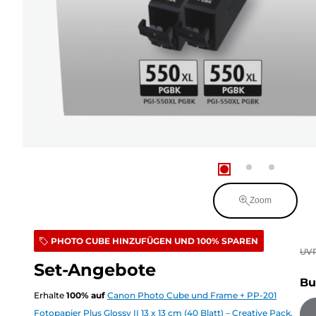
Zoom
PHOTO CUBE HINZUFÜGEN UND 100% SPAREN
UV
Set-Angebote
Bu
Erhalte
100
%
auf
Canon Photo Cube und Frame + PP-201
Fotopapier Plus Glossy II 13 x 13 cm (40 Blatt) – Creative Pack,