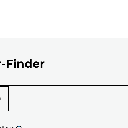
r-Finder
N