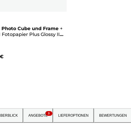
 Photo Cube und Frame
+
 Fotopapier Plus Glossy II
 cm (40 Blatt) – Creative
Pink
 €
3
BERBLICK
ANGEBOTE
LIEFEROPTIONEN
BEWERTUNGEN