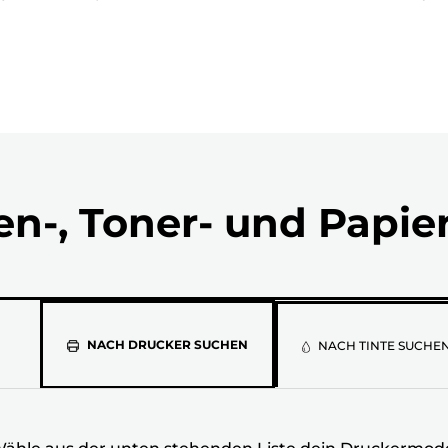
en-, Toner- und Papie
Wähle
NACH DRUCKER SUCHEN
NACH TINTE SUCHE
aus
der