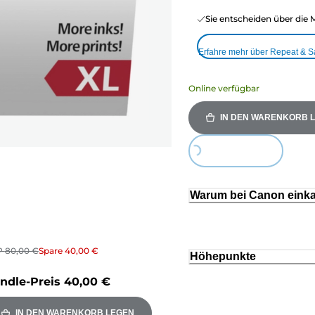
Sie entscheiden über die 
Erfahre mehr über Repeat & 
Online verfügbar
IN DEN WARENKORB 
Loading...
Warum bei Canon eink
P
80,00 €
Spare
40,00 €
Höhepunkte
ndle-Preis
40,00 €
IN DEN WARENKORB LEGEN