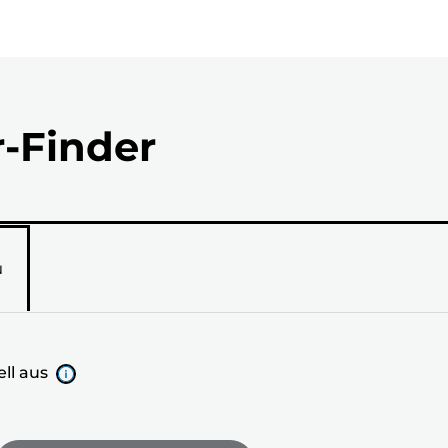
r-Finder
N
ll aus