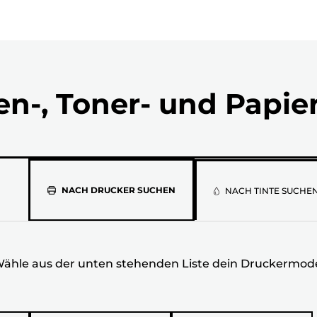
en-, Toner- und Papie
Wähle
NACH DRUCKER SUCHEN
NACH TINTE SUCHE
aus
der
ähle aus der unten stehenden Liste dein Druckermode
unten
stehenden