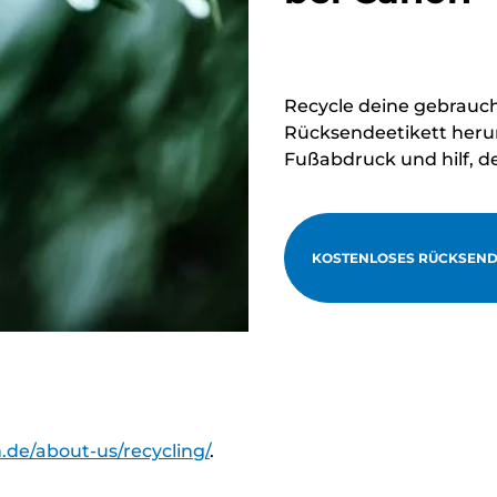
Recycle deine gebrauc
Rücksendeetikett herun
Fußabdruck und hilf, d
KOSTENLOSES RÜCKSEND
.de/about-us/recycling/
.