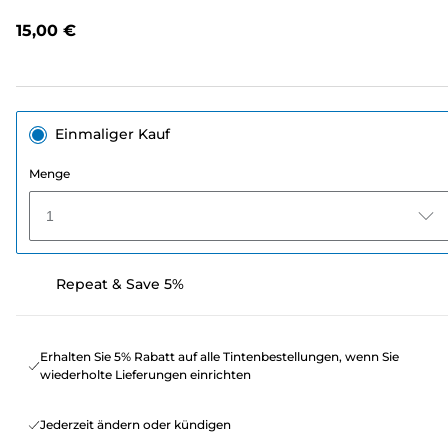
lesen.
Link
15,00 €
auf
derselben
Seite.
Einmaliger Kauf
Menge
1
Repeat & Save 5%
Erhalten Sie 5% Rabatt auf alle Tintenbestellungen, wenn Sie
wiederholte Lieferungen einrichten
Jederzeit ändern oder kündigen