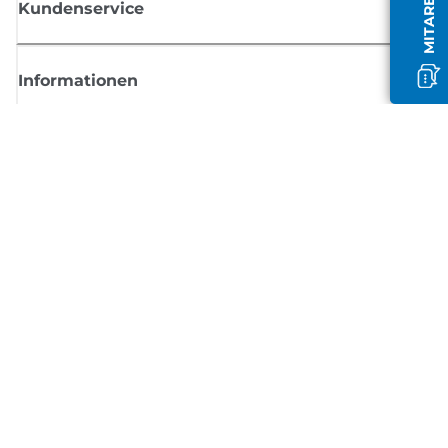
Kundenservice
Informationen
Shop
Melden Sie sich hier an und erhalten aktuelle
Informationen von Canon
Per E-Mail regelmäßige Updates erhalten zu neuen Produkten, nützlich
Tipps und Angeboten
REGISTRIEREN SIE SICH JETZT