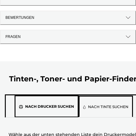
BEWERTUNGEN
FRAGEN
Tinten-, Toner- und Papier-Finde
Wähle
NACH DRUCKER SUCHEN
NACH TINTE SUCHEN
aus
der
unten
Wähle aus der unten stehenden Liste dein Druckermodel
stehenden