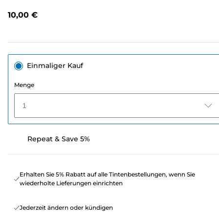
lesen.
Link
10,00 €
auf
derselben
Seite.
Einmaliger Kauf
Menge
1
Repeat & Save 5%
Erhalten Sie 5% Rabatt auf alle Tintenbestellungen, wenn Sie
wiederholte Lieferungen einrichten
Jederzeit ändern oder kündigen