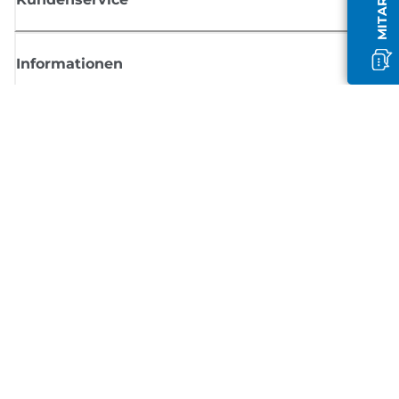
Informationen
Shop
Melden Sie sich hier an und erhalten aktuelle
Informationen von Canon
Per E-Mail regelmäßige Updates erhalten zu neuen Produkten, nützlich
Tipps und Angeboten
REGISTRIEREN SIE SICH JETZT
Allgemeine Geschäftsbedingungen