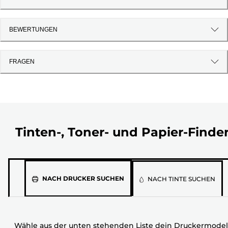
BEWERTUNGEN
FRAGEN
Tinten-, Toner- und Papier-Finde
Wähle
NACH DRUCKER SUCHEN
NACH TINTE SUCHEN
aus
der
unten
Wähle aus der unten stehenden Liste dein Druckermodel
stehenden