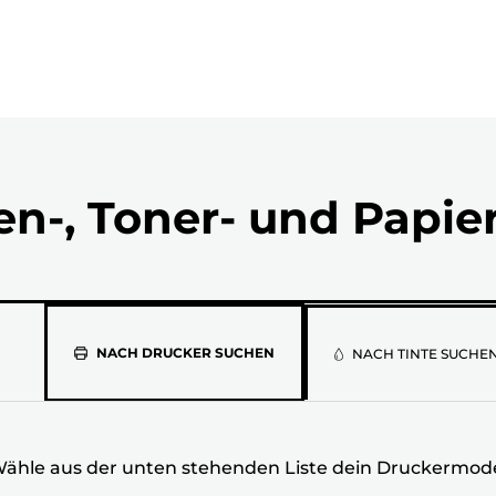
en-, Toner- und Papie
Wähle
NACH DRUCKER SUCHEN
NACH TINTE SUCHE
aus
der
ähle aus der unten stehenden Liste dein Druckermode
unten