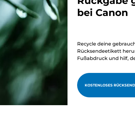
Rückgabe g
bei Canon
Recycle deine gebrauc
Rücksendeetikett herun
Fußabdruck und hilf, d
KOSTENLOSES RÜCKSEND