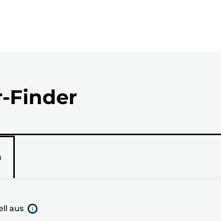
r-Finder
N
ll aus