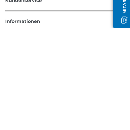
Kundenservice
Informationen
Shop
Melden Sie sich hier an und erhalten aktuelle
Informationen von Canon
Per E-Mail regelmäßige Updates erhalten zu neuen Produkten, nützlich
Tipps und Angeboten
REGISTRIEREN SIE SICH JETZT
Allgemeine Geschäftsbedingungen