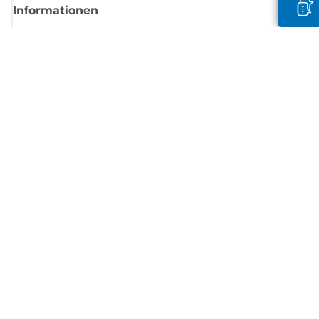
Informationen
Shop
Melden Sie sich hier an und erhalten aktuelle
Informationen von Canon
Per E-Mail regelmäßige Updates erhalten zu neuen Produkten, nützlich
Tipps und Angeboten
REGISTRIEREN SIE SICH JETZT
Allgemeine Geschäftsbedingungen
Datenschutzrichtlinie
Impressum
Informationen zu Cookies
Cookie-Einstellungen