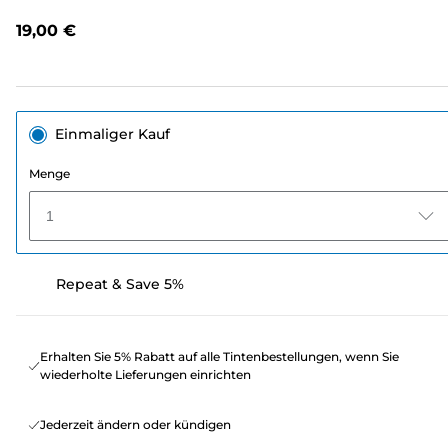
lesen.
Link
19,00 €
auf
derselben
Seite.
Einmaliger Kauf
Menge
1
Repeat & Save 5%
Erhalten Sie 5% Rabatt auf alle Tintenbestellungen, wenn Sie
wiederholte Lieferungen einrichten
Jederzeit ändern oder kündigen