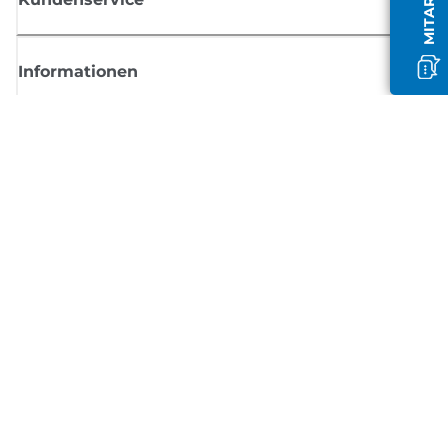
Informationen
Shop
Melden Sie sich hier an und erhalten aktuelle
Informationen von Canon
Per E-Mail regelmäßige Updates erhalten zu neuen Produkten, nützlich
Tipps und Angeboten
REGISTRIEREN SIE SICH JETZT
Allgemeine Geschäftsbedingungen