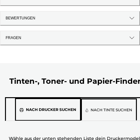
BEWERTUNGEN
FRAGEN
Tinten-, Toner- und Papier-Finde
Wähle
NACH DRUCKER SUCHEN
NACH TINTE SUCHEN
aus
der
unten
Wähle aus der unten stehenden Liste dein Druckermodel
stehenden