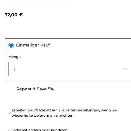
Bewertungen
lesen.
Link
32,00 €
auf
derselben
Seite.
Einmaliger Kauf
Menge
1
Repeat & Save 5%
Erhalten Sie 5% Rabatt auf alle Tintenbestellungen, wenn Sie
wiederholte Lieferungen einrichten
Jederzeit ändern oder kündigen