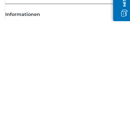
Informationen
Shop
Melden Sie sich hier an und erhalten aktuelle
Informationen von Canon
Per E-Mail regelmäßige Updates erhalten zu neuen Produkten, nützlich
Tipps und Angeboten
REGISTRIEREN SIE SICH JETZT
Allgemeine Geschäftsbedingungen
Datenschutzrichtlinie
Impressum