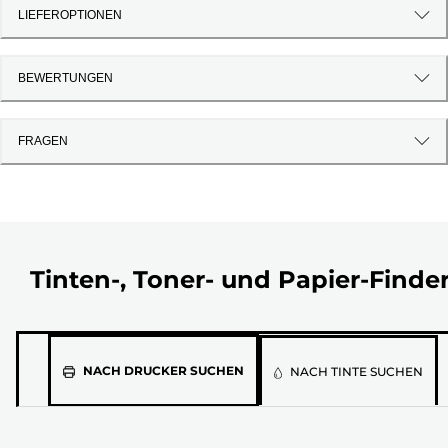
LIEFEROPTIONEN
BEWERTUNGEN
FRAGEN
Tinten-, Toner- und Papier-Finde
Wähle
NACH DRUCKER SUCHEN
NACH TINTE SUCHEN
aus
der
unten