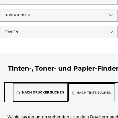
BEWERTUNGEN
FRAGEN
Tinten-, Toner- und Papier-Finde
Wähle
NACH DRUCKER SUCHEN
NACH TINTE SUCHEN
aus
der
unten
Wähle aus der unten stehenden Liste dein Druckermodel
stehenden