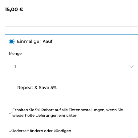
lesen.
Link
15,00 €
auf
derselben
Seite.
Einmaliger Kauf
Menge
1
Repeat & Save 5%
Erhalten Sie 5% Rabatt auf alle Tintenbestellungen, wenn Sie
wiederholte Lieferungen einrichten
Jederzeit ändern oder kündigen