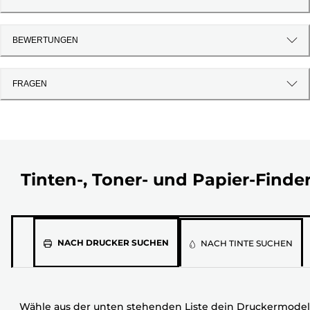
BEWERTUNGEN
FRAGEN
Tinten-, Toner- und Papier-Finde
Wähle
NACH DRUCKER SUCHEN
NACH TINTE SUCHEN
aus
der
unten
Wähle aus der unten stehenden Liste dein Druckermodel
stehenden