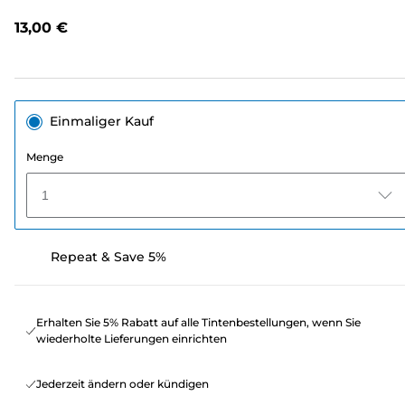
lesen.
Link
13,00 €
auf
derselben
Seite.
Einmaliger Kauf
Menge
1
Repeat & Save 5%
Erhalten Sie 5% Rabatt auf alle Tintenbestellungen, wenn Sie
wiederholte Lieferungen einrichten
Jederzeit ändern oder kündigen