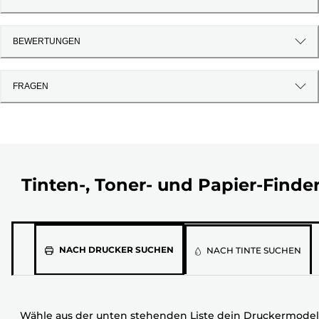
BEWERTUNGEN
FRAGEN
Tinten-, Toner- und Papier-Finde
Wähle
NACH DRUCKER SUCHEN
NACH TINTE SUCHEN
aus
der
unten
Wähle aus der unten stehenden Liste dein Druckermodel
stehenden