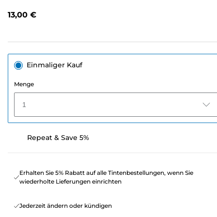
lesen.
Link
13,00 €
auf
derselben
Seite.
Einmaliger Kauf
Menge
1
Repeat & Save 5%
Erhalten Sie 5% Rabatt auf alle Tintenbestellungen, wenn Sie
wiederholte Lieferungen einrichten
Jederzeit ändern oder kündigen