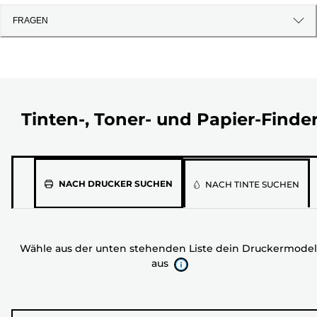
FRAGEN
Tinten-, Toner- und Papier-Finde
Wähle
NACH DRUCKER SUCHEN
NACH TINTE SUCHEN
aus
der
unten
Wähle aus der unten stehenden Liste dein Druckermodel
stehenden
aus
Liste
dein
Druckermodell