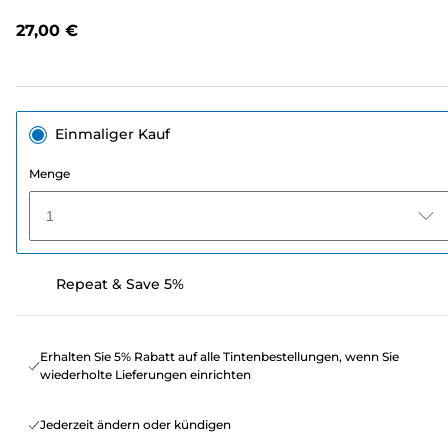
lesen.
Link
27,00 €
auf
derselben
Seite.
Einmaliger Kauf
Menge
1
Repeat & Save 5%
Erhalten Sie 5% Rabatt auf alle Tintenbestellungen, wenn Sie
wiederholte Lieferungen einrichten
Jederzeit ändern oder kündigen