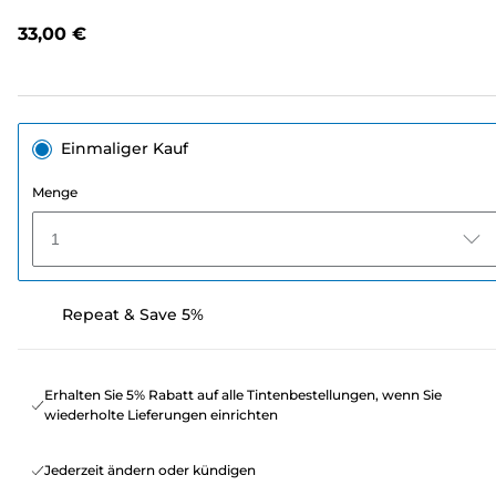
Link
auf
33,00 €
derselben
Seite.
Einmaliger Kauf
Menge
1
Repeat & Save 5%
Erhalten Sie 5% Rabatt auf alle Tintenbestellungen, wenn Sie
wiederholte Lieferungen einrichten
Jederzeit ändern oder kündigen