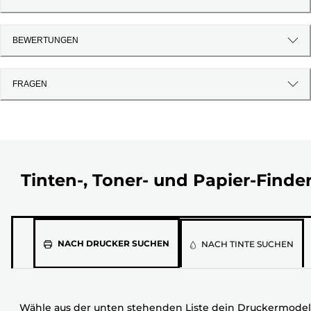
BEWERTUNGEN
FRAGEN
Tinten-, Toner- und Papier-Finde
Wähle
NACH DRUCKER SUCHEN
NACH TINTE SUCHEN
aus
der
unten
Wähle aus der unten stehenden Liste dein Druckermodel
stehenden