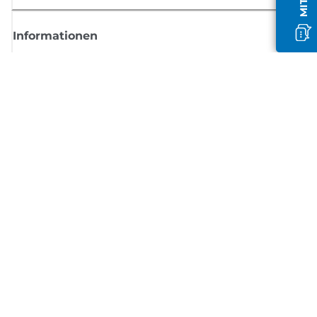
Informationen
Shop
Melden Sie sich hier an und erhalten aktuelle
Informationen von Canon
Per E-Mail regelmäßige Updates erhalten zu neuen Produkten, nützlich
Tipps und Angeboten
REGISTRIEREN SIE SICH JETZT
Allgemeine Geschäftsbedingungen
Datenschutzrichtlinie
Impressum