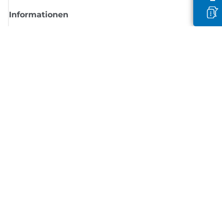
Informationen
Shop
Melden Sie sich hier an und erhalten aktuelle
Informationen von Canon
Per E-Mail regelmäßige Updates erhalten zu neuen Produkten, nützlich
Tipps und Angeboten
REGISTRIEREN SIE SICH JETZT
Allgemeine Geschäftsbedingungen
Datenschutzrichtlinie
Impressum
Informationen zu Cookies
Cookie-Einstellungen