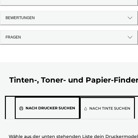
BEWERTUNGEN
FRAGEN
Tinten-, Toner- und Papier-Finde
Wähle
NACH DRUCKER SUCHEN
NACH TINTE SUCHEN
aus
der
unten
Wähle aus der unten stehenden Liste dein Druckermodel
stehenden