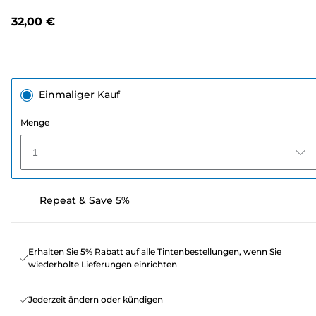
lesen.
Link
32,00 €
auf
derselben
Seite.
Einmaliger Kauf
Menge
1
Repeat & Save 5%
Erhalten Sie 5% Rabatt auf alle Tintenbestellungen, wenn Sie
wiederholte Lieferungen einrichten
Jederzeit ändern oder kündigen