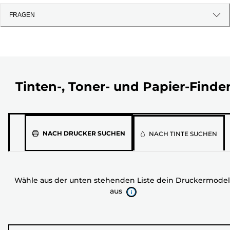
FRAGEN
Tinten-, Toner- und Papier-Finde
Wähle
NACH DRUCKER SUCHEN
NACH TINTE SUCHEN
aus
der
unten
Wähle aus der unten stehenden Liste dein Druckermodel
stehenden
aus
Liste
dein
Druckermodell