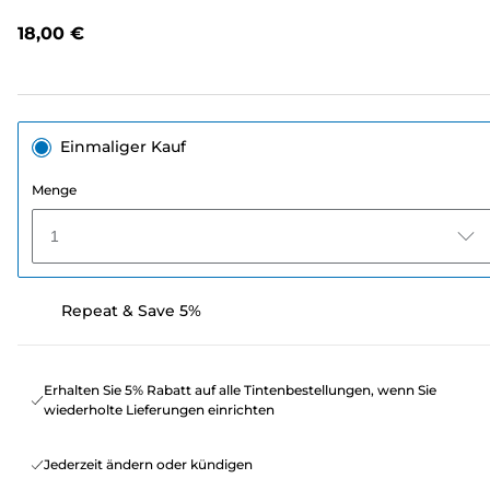
lesen.
Link
18,00 €
auf
derselben
Seite.
Einmaliger Kauf
Menge
1
Repeat & Save 5%
Erhalten Sie 5% Rabatt auf alle Tintenbestellungen, wenn Sie
wiederholte Lieferungen einrichten
Jederzeit ändern oder kündigen